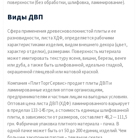
поверхности (без обработки, шлифовка, ламинирование).
Виды ДВП
Сфера применения древесноволокнистой плиты и ее
разновидности, листа ХДФ, определяется рабочими
характеристиками изделия, видом внешнего декора (цвет,
характер отделки), размерами. Поверхность материала
может имитировать текстуру ясеня, вишни, березы, венге
или дуба, а также быть шлифованной, идеально гладкой,
окрашенной глянцевой или матовой краской.
Компания «ПлитТоргСервис» продает плиты ДВП и
ламинированные изделия оптом организациям,
предпринимателям и частным лицам на выгодных условиях.
Оптовая цена листа ДВП (ХДФ) ламинированного варьирует
в пределах 133-145 грн, а стоимость единицы шлифованной
плиты, в зависимости от размеров, составляет 46,2 ─ 111,5
грн. Фабричная упаковка плитного материала – пачка. В
одной пачке может быть от 50 до 200 единиц изделий. Чем
большее закупочная партия – тем выше скидка.