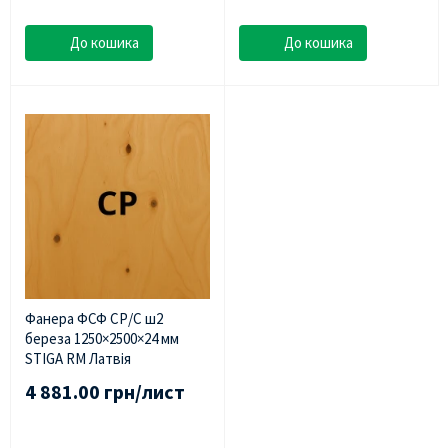
До кошика
До кошика
Фанера ФСФ СР/С ш2
береза 1250×2500×24 мм
STIGA RM Латвія
4 881.00 грн/лист