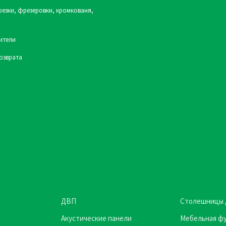
резки, фрезеровки, кромкованя,
ители
озврата
ДВП
Столешницы 
Акустические панели
Мебельная ф