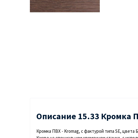
Описание 15.33 Кромка П
Кромка ПВХ - Kromag, с фактурой типа SE, цвета 
Киеве на специальном кромочном станке, с исполь