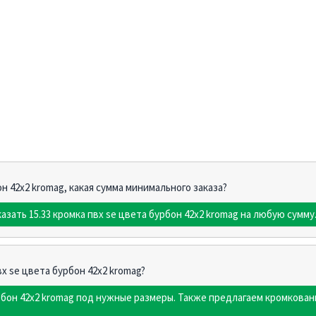
он 42х2 kromag, какая сумма минимального заказа?
азать 15.33 кромка пвх se цвета бурбон 42х2 kromag на любую сумму
вх se цвета бурбон 42х2 kromag?
урбон 42х2 kromag под нужные размеры. Также предлагаем кромкова