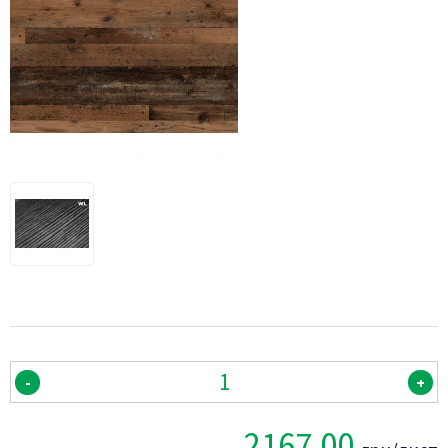
-
+
2167.00