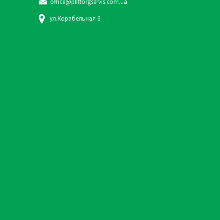
office@plittorgservis.com.ua
ул.Корабельная 6