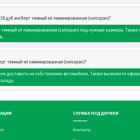
х18 дуб ансберг темный wl ламинированная (swisspan)?
г темный wl ламинированная (swisspan) под нужные размеры. Также
в.
ерг темный wl ламинированная (swisspan)?
жем доставить на собственном автомобиле. Также вы можете оформ
склада.
АЦИЯ
СЛУЖБА ПОДДЕРЖКИ
та
Контакты