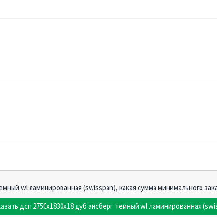
темный wl ламинированная (swisspan), какая сумма минимального зак
казать дсп 2750х1830х18 дуб ансберг темный wl ламинированная (swi