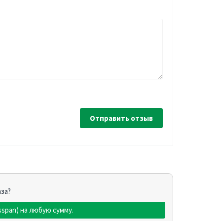
Отправить отзыв
аза?
sspan) на любую сумму.