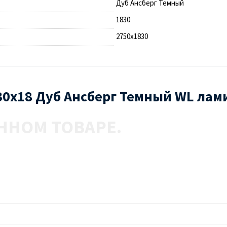
Дуб Ансберг Темный
1830
2750х1830
30х18 Дуб Ансберг Темный WL лам
ННОМ ТОВАРЕ.