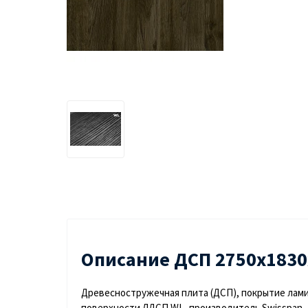
Описание ДСП 2750х1830
Древесностружечная плита (ДСП), покрытие ламин
поверхности ЛДСП WL, производитель Swisspan.