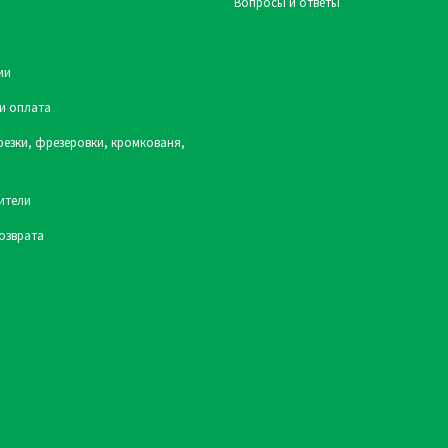
Вопросы и ответы
ии
и оплата
резки, фрезеровки, кромкованя,
ители
озврата