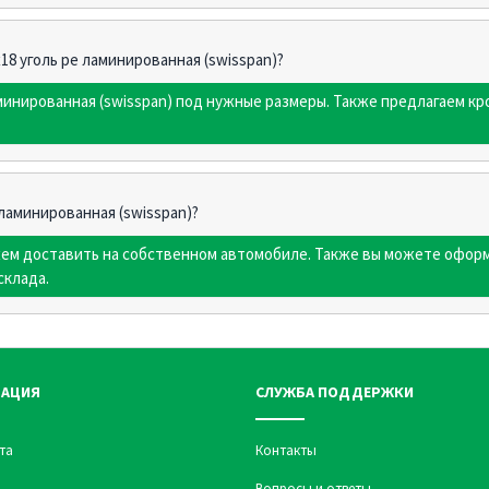
х18 уголь pe ламинированная (swisspan)?
аминированная (swisspan) под нужные размеры. Также предлагаем 
 ламинированная (swisspan)?
жем доставить на собственном автомобиле. Также вы можете оформ
склада.
АЦИЯ
СЛУЖБА ПОДДЕРЖКИ
та
Контакты
Вопросы и ответы