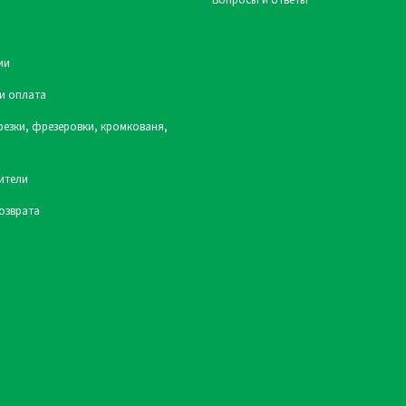
ии
и оплата
резки, фрезеровки, кромкованя,
ители
озврата