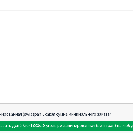
инированная (swisspan), какая сумма минимального заказа?
азать дсп 2750х1830х18 уголь pe ламинированная (swisspan) на любу