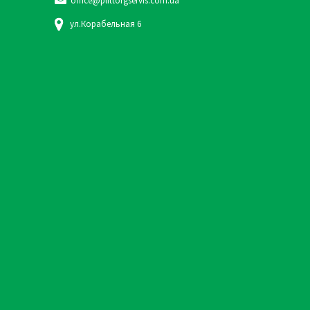
office@plittorgservis.com.ua
ул.Корабельная 6