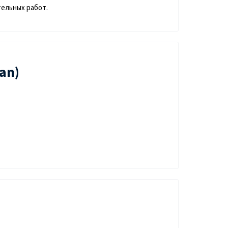
тельных работ.
an)