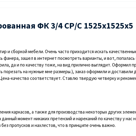
ованная ФК 3/4 СР/С 1525х1525х5
ир и сборкой мебели. Очень часто приходится искать качественные
ь фанера, зашел в интернет посмотреть варианты, и вот, попалась 
оила, да и по качеству тоже, на вид прилично выглядит. Оформил п
порезать на нужные мне размеры.), заказ оформили и доставили д
 Цена-качество соответствует. Ставлю твердую четверку и рекоме
ления каркасов, а также для производства некоторых других элеме
а данный момент никаких претензий и нареканий по качеству у нас 
 без пропусков и нахлестов, что в принципе очень важно.