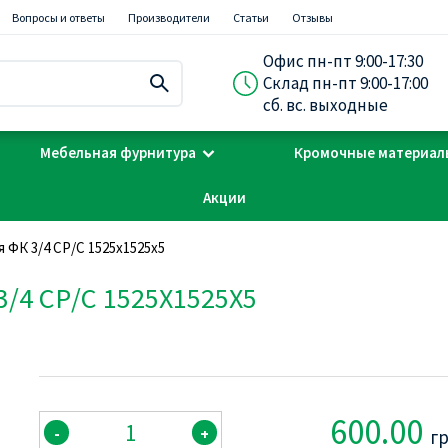
Вопросы и ответы
Производители
Статьи
Отзывы
Офис пн-пт 9:00-17:30
Склад пн-пт 9:00-17:00
сб. вс. выходные
Мебельная фурнитура
Кромочные материал
Акции
ФК 3/4 СР/С 1525х1525х5
4 СР/С 1525Х1525Х5
600.00
-
+
г