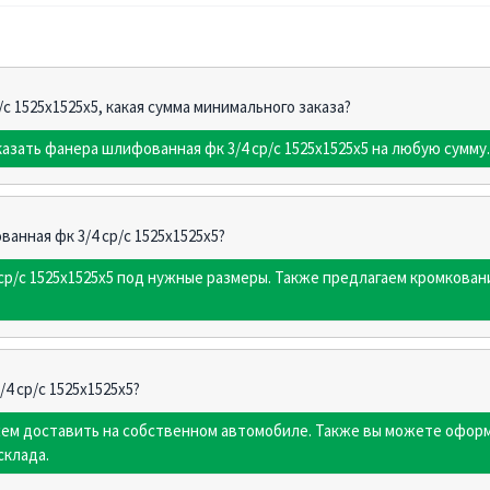
с 1525х1525х5, какая сумма минимального заказа?
казать фанера шлифованная фк 3/4 ср/с 1525х1525х5 на любую сумму.
анная фк 3/4 ср/с 1525х1525х5?
р/с 1525х1525х5 под нужные размеры. Также предлагаем кромкован
4 ср/с 1525х1525х5?
жем доставить на собственном автомобиле. Также вы можете оформ
склада.