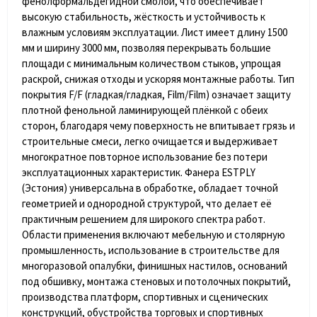
фенолформальдегидной смолой, что обеспечивает
высокую стабильность, жёсткость и устойчивость к
влажным условиям эксплуатации. Лист имеет
длину 1500
мм и ширину 3000 мм
, позволяя перекрывать большие
площади с минимальным количеством стыков, упрощая
раскрой, снижая отходы и ускоряя монтажные работы. Тип
покрытия
F/F (гладкая/гладкая, Film/Film)
означает защиту
плотной фенольной ламинирующей плёнкой с обеих
сторон, благодаря чему поверхность не впитывает грязь и
строительные смеси, легко очищается и выдерживает
многократное повторное использование без потери
эксплуатационных характеристик. Фанера
ESTPLY
(Эстония)
универсальна в обработке, обладает точной
геометрией и однородной структурой, что делает её
практичным решением для широкого спектра работ.
Области применения включают мебельную и столярную
промышленность, использование в строительстве для
многоразовой опалубки, финишных настилов, оснований
под обшивку, монтажа стеновых и потолочных покрытий,
производства платформ, спортивных и сценических
конструкций, обустройства торговых и спортивных