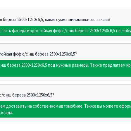
 береза 2500х1250х6,5, какая сумма минимального заказа?
казать фанера водостойкая фсф с/с нш береза 2500х1250х6,5 на люб
тойкая фсф с/с нш береза 2500х1250х6,5?
 нш береза 2500х1250х6,5 под нужные размеры. Также предлагаем 
/с нш береза 2500х1250х6,5?
жем доставить на собственном автомобиле. Также вы можете оформ
склада.