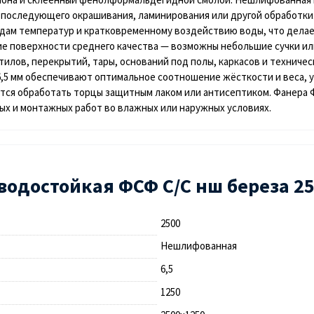
последующего окрашивания, ламинирования или другой обработки.
дам температур и кратковременному воздействию воды, что делает
е поверхности среднего качества — возможны небольшие сучки ил
тилов, перекрытий, тары, оснований под полы, каркасов и техничес
,5
мм
обеспечивают оптимальное соотношение жёсткости и веса, 
ется обработать торцы защитным лаком или антисептиком.
Фанера 
х и монтажных работ во влажных или наружных условиях.
водостойкая ФСФ С/С нш береза 25
2500
Нешлифованная
6,5
1250