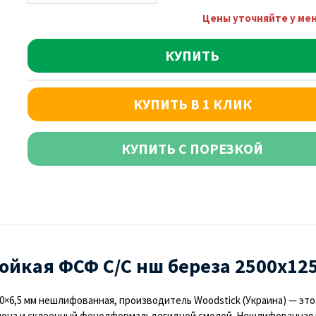
Цены уточняйте у ме
КУПИТЬ
КУПИТЬ В 1 КЛИК
КУПИТЬ С ПОРЕЗКОЙ
ойкая ФСФ С/С нш береза 2500х125
50×6,5 мм нешлифованная, производитель
Woodstick (Украина)
— это
шпона и склеенный фенолформальдегидной смолой. Нешлифованная 