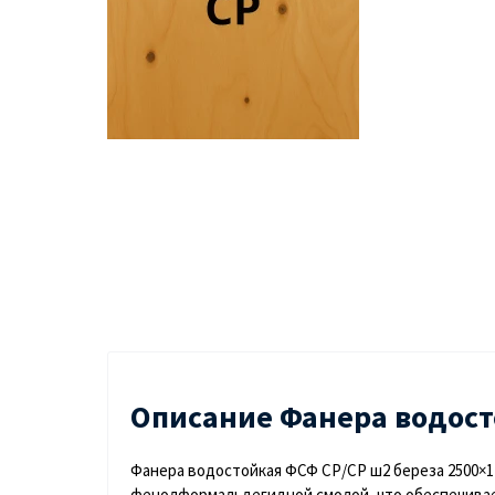
Описание Фанера водост
Фанера водостойкая ФСФ СР/СР ш2 береза ​​2500×
фенолформальдегидной смолой, что обеспечивае