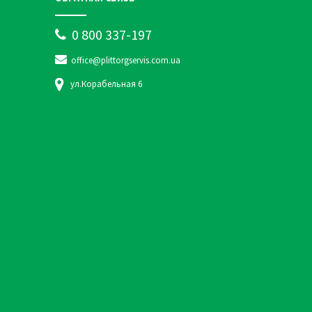
0 800 337-197
office@plittorgservis.com.ua
ул.Корабельная 6