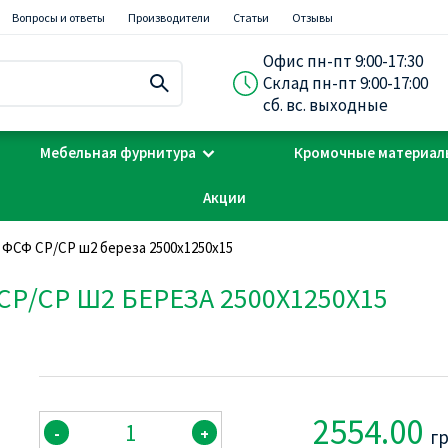
Вопросы и ответы
Производители
Статьи
Отзывы
Офис пн-пт 9:00-17:30
Склад пн-пт 9:00-17:00
сб. вс. выходные
Мебельная фурнитура
Кромочные материал
Акции
 ФСФ СР/СР ш2 береза 2500х1250х15
Р/СР Ш2 БЕРЕЗА 2500Х1250Х15
2554.00
-
+
г