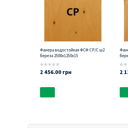
Фанера водостойкая ФСФ СР/С ш2
Фан
береза 2500х1250х15
бере
2 456.00 грн
2 1