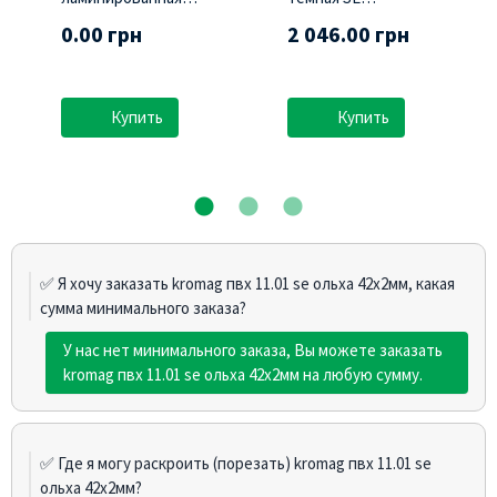
(Swisspan)
ламинированная
0.00 грн
2 046.00 грн
(Swisspan)
Купить
Купить
✅ Я хочу заказать kromag пвх 11.01 sе ольха 42х2мм, какая
сумма минимального заказа?
У нас нет минимального заказа, Вы можете заказать
kromag пвх 11.01 sе ольха 42х2мм на любую сумму.
✅ Где я могу раскроить (порезать) kromag пвх 11.01 sе
ольха 42х2мм?