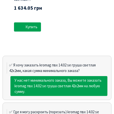
ламинированная
1 634.05 грн
(Swisspan)
Купить
✅ Я хочу заказать kromag пвх 14.02 sе груша светлая
42х2мм, какая сумма минимального заказа?
У нас нет минимального заказа, Вы можете заказать
kromag пвх 14.02 sе груша светлая 42х2мм на любую
сумму.
✅ Где я могу раскроить (порезать) kromag пвх 14.02 sе