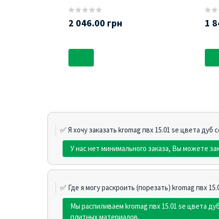
2 046.00 грн
1 8
✅ Я хочу заказать kromag пвх 15.01 sе цвета дуб 
У нас нет минимального заказа, Вы можете зак
✅ Где я могу раскроить (порезать) kromag пвх 15.
Мы распиливаем kromag пвх 15.01 sе цвета д
плитных материалов.