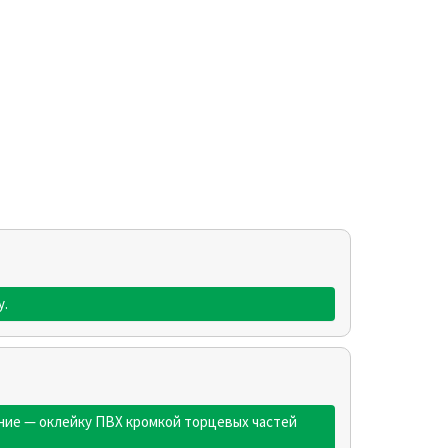
у.
ание — оклейку ПВХ кромкой торцевых частей