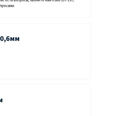
опросами.
х0,6мм
м