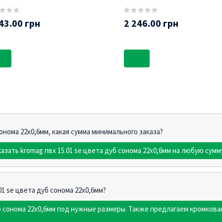
(Swisspan)
43.00 грн
2 246.00 грн
сонома 22х0,6мм, какая сумма минимального заказа?
азать kromag пвх 15.01 sе цвета дуб сонома 22х0,6мм на любую сумм
01 sе цвета дуб сонома 22х0,6мм?
уб сонома 22х0,6мм под нужные размеры. Также предлагаем кромков