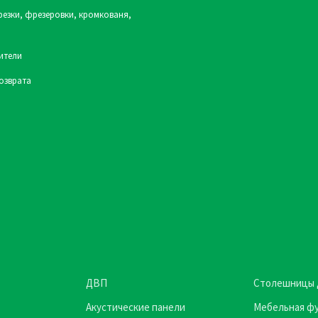
резки, фрезеровки, кромкованя,
ители
озврата
ДВП
Столешницы 
Акустические панели
Мебельная ф