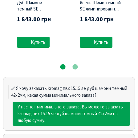
Дуб Шамони
Ясень Шимо темный
темный SE
SE ламинированная
ламинированная
(Swisspan)
1 843.00 грн
1 843.00 грн
(Swisspan)
Купить
Купить
✅ Я хочу заказать kromag пвх 15.15 sе дуб шамони темный
42х2мм, какая сумма минимального заказа?
У нас нет минимального заказа, Вы можете заказать
kromag пвх 15.15 sе дуб шамони темный 42х2мм на
любую сумму.