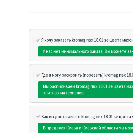
✅ Я хочу заказать kromag пвх 18.01 sе цвета махо
У нас нет минимального заказа, Вы можете зак
✅ Где я могу раскроить (порезать) kromag пвх 18.
Мы распиливаем kromag пвх 18.01 sе цвета м
плитных материалов.
✅ Как вы доставляете kromag пвх 18.01 sе цвета 
В пределах Киева и Киевской области мы мо