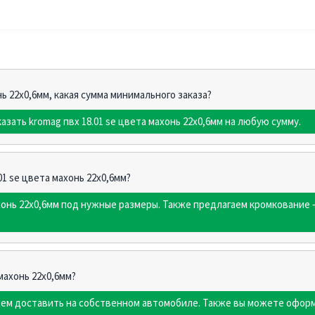
нь 22х0,6мм, какая сумма минимального заказа?
азать kromag пвх 18.01 sе цвета махонь 22х0,6мм на любую сумму.
01 sе цвета махонь 22х0,6мм?
ахонь 22х0,6мм под нужные размеры. Также предлагаем кромкование
махонь 22х0,6мм?
жем доставить на собственном автомобиле. Также вы можете оформ