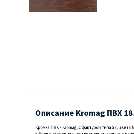
Описание Kromag ПВХ 18.
Кромка ПВХ - Kromag, с фактурой типа SE, цвета 
в Киеве на специальном кромочном станке, с испо