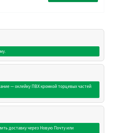
му.
ование — оклейку ПВХ кромкой торцевых частей
ить доставку через Новую Почту или