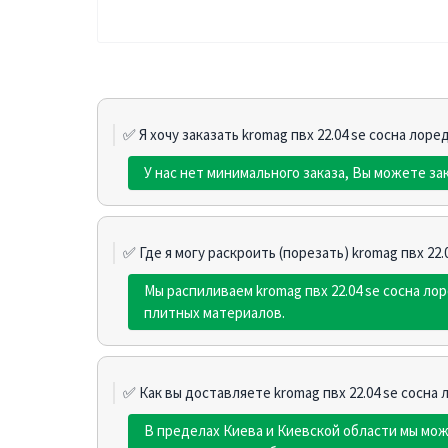
✅ Я хочу заказать kromag пвх 22.04 sе сосна лор
У нас нет минимального заказа, Вы можете зак
✅ Где я могу раскроить (порезать) kromag пвх 22
Мы распиливаем kromag пвх 22.04 sе сосна л
плитных материалов.
✅ Как вы доставляете kromag пвх 22.04 sе сосна
В пределах Киева и Киевской области мы мо