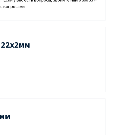
ас вопросами.
 22х2мм
2мм