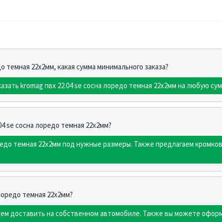
едо темная 22х2мм, какая сумма минимального заказа?
азать kromag пвх 22.04 sе сосна лоредо темная 22х2мм на любую сум
.04 sе сосна лоредо темная 22х2мм?
оредо темная 22х2мм под нужные размеры. Также предлагаем кромк
 лоредо темная 22х2мм?
жем доставить на собственном автомобиле. Также вы можете оформ