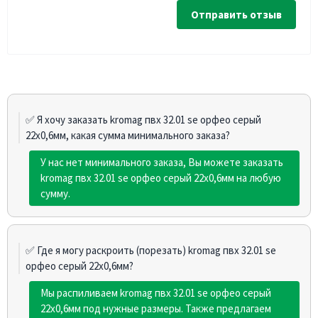
Отправить отзыв
✅ Я хочу заказать kromag пвх 32.01 sе орфео cерый
22х0,6мм, какая сумма минимального заказа?
У нас нет минимального заказа, Вы можете заказать
kromag пвх 32.01 sе орфео cерый 22х0,6мм на любую
сумму.
✅ Где я могу раскроить (порезать) kromag пвх 32.01 sе
орфео cерый 22х0,6мм?
Мы распиливаем kromag пвх 32.01 sе орфео cерый
22х0,6мм под нужные размеры. Также предлагаем