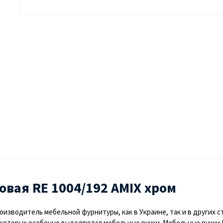
вая RE 1004/192 AMIX хром
изводитель мебельной фурнитуры, как в Украине, так и в других 
которых особенно выделяются мебельные ручки. Мебельные ручки D