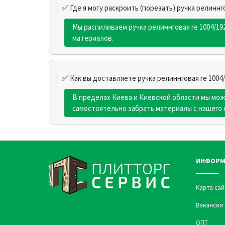
✅ Где я могу раскроить (порезать) ручка релиннго
Мы распиливаем ручка релиннговая re 1004/1
материалов.
✅ Как вы доставляете ручка релиннговая re 1004/
В пределах Киева и Киевской области мы мо
самостоятельно забрать материалы с нашего 
ИНФОРМ
Карта сай
Вакансии
ОПТ