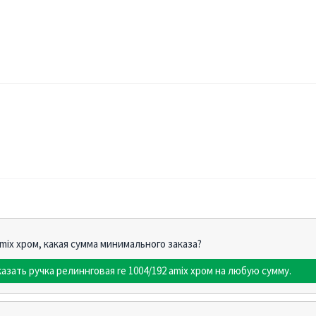
amix хром, какая сумма минимального заказа?
азать ручка релиннговая re 1004/192 amix хром на любую сумму.