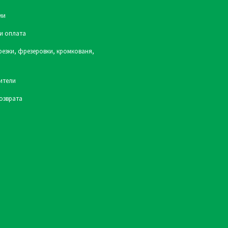
ии
и оплата
резки, фрезеровки, кромкованя,
ители
озврата