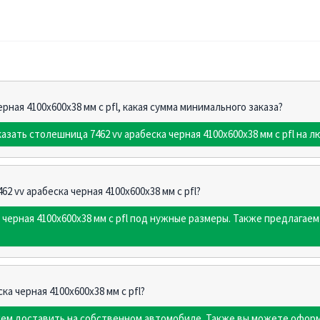
рная 4100х600х38 мм с pfl, какая сумма минимального заказа?
азать столешница 7462 vv арабеска черная 4100х600х38 мм с pfl на л
2 vv арабеска черная 4100х600х38 мм с pfl?
 черная 4100х600х38 мм с pfl под нужные размеры. Также предлага
а черная 4100х600х38 мм с pfl?
жем доставить на собственном автомобиле. Также вы можете оформ