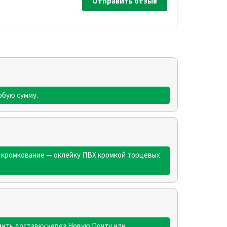
Отправить отзыв
юбую сумму.
ем кромкование — оклейку ПВХ кромкой торцевых
ить доставку через Новую Почту или