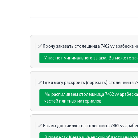
✅ Я хочу заказать столешница 7462 vv арабеска че
У нас нет минимального заказа, Вы можете зак
✅ Где я могу раскроить (порезать) столешница 746
Мы распиливаем столешница 7462 vv арабеска
частей плитных материалов.
✅ Как вы доставляете столешница 7462 vv арабеск
В пределах Киева и Киевской области мы мо