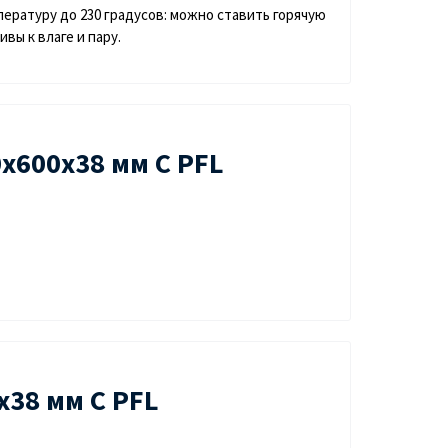
ратуру до 230 градусов: можно ставить горячую
вы к влаге и пару.
х600х38 мм С PFL
х38 мм С PFL