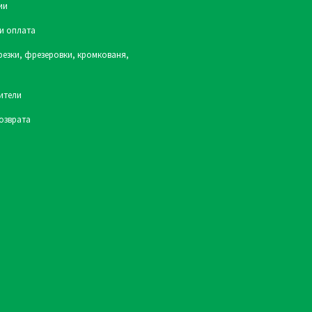
ии
и оплата
резки, фрезеровки, кромкованя,
ители
озврата