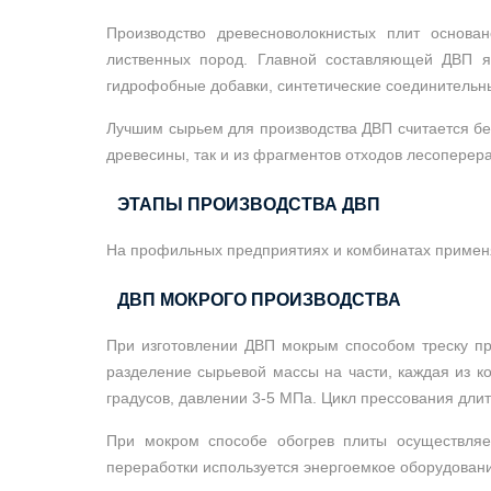
Производство древесноволокнистых плит основа
лиственных пород. Главной составляющей ДВП я
гидрофобные добавки, синтетические соединительн
Лучшим сырьем для производства ДВП считается бер
древесины, так и из фрагментов отходов лесоперера
ЭТАПЫ ПРОИЗВОДСТВА ДВП
На профильных предприятиях и комбинатах применя
ДВП МОКРОГО ПРОИЗВОДСТВА
При изготовлении ДВП мокрым способом треску пр
разделение сырьевой массы на части, каждая из 
градусов, давлении 3-5 МПа. Цикл прессования длит
При мокром способе обогрев плиты осуществляет
переработки используется энергоемкое оборудование