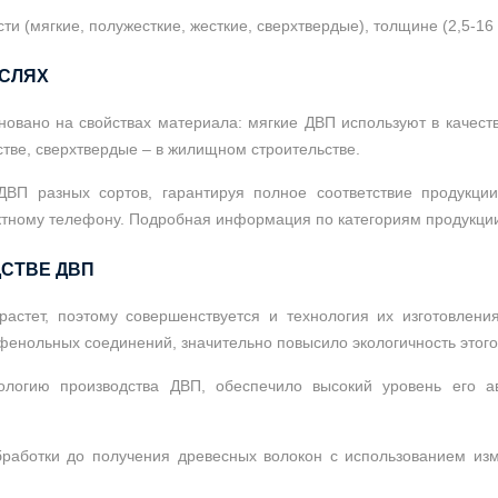
 (мягкие, полужесткие, жесткие, сверхтвердые), толщине (2,5-16 
АСЛЯХ
новано на свойствах материала: мягкие ДВП используют в качест
тве, сверхтвердые – в жилищном строительстве.
ДВП разных сортов, гарантируя полное соответствие продукци
ктному телефону. Подробная информация по категориям продукци
СТВЕ ДВП
астет, поэтому совершенствуется и технология их изготовлени
нольных соединений, значительно повысило экологичность этого
ологию производства ДВП, обеспечило высокий уровень его а
работки до получения древесных волокон с использованием изм