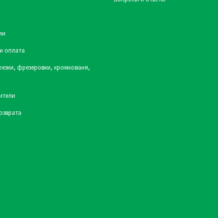
ии
и оплата
резки, фрезеровки, кромкованя,
ители
озврата