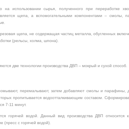
но на использовании сырья, полученного при переработке хв
вляется щепа, а вспомогательными компонентами – смолы, п
ые.
езовая щепа, не содержащая частиц металла, обугленных включен
ботки (рельсы, холма, шпона).
ются две технологии производства ДВП – мокрый и сухой способ.
омывают, перемалывают, затем добавляют смолы и парафины, д
которых пропитывается водоотталкивающим составом. Сформиров
ся 7-11 минут.
ся горячей водой. Данный вид производства ДВП относится к
 (пресс с горячей водой).