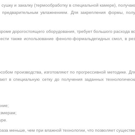
сушку и закалку (термообработку в специальной камере), получа
с предварительным увлажнением. Для закрепления формы, пол
 кроме дорогостоящего оборудования, требует большого расхода в
тнести также использование феноло-формальдегидных смол, в рез
собом производства, изготовляют по прогрессивной методике. Для
вают в специальную сетку до получения заданных технологичес
ание;
азмерам;
уре.
раза меньше, чем при влажной технологии, что позволяет существ