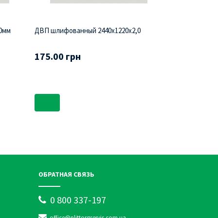
0мм
ДВП шлифованный 2440х1220х2,0
ДВП шлифован
175.00 грн
305.00 гр
ОБРАТНАЯ СВЯЗЬ
0 800 337-197
office@plittorgservis.com.ua