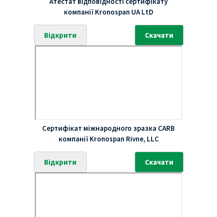
Атестат відповідності сертифікату
компанії Kronospan UA LtD
Відкрити
Скачати
Сертифікат міжнародного зразка CARB
компанії Kronospan Rivne, LLC
Відкрити
Скачати