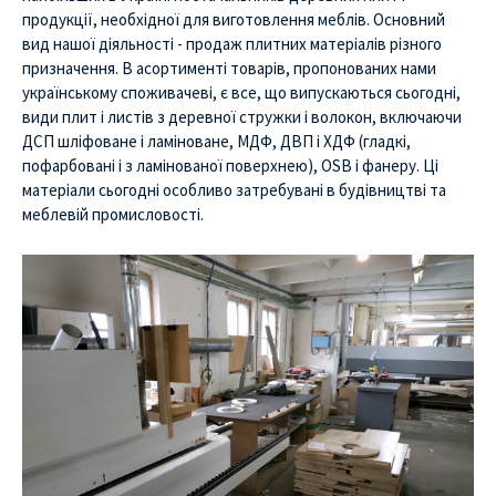
продукції, необхідної для виготовлення меблів. Основний
вид нашої діяльності - продаж плитних матеріалів різного
призначення. В асортименті товарів, пропонованих нами
українському споживачеві, є все, що випускаються сьогодні,
види плит і листів з деревної стружки і волокон, включаючи
ДСП шліфоване і ламіноване, МДФ, ДВП і ХДФ (гладкі,
пофарбовані і з ламінованої поверхнею), OSB і фанеру. Ці
матеріали сьогодні особливо затребувані в будівництві та
меблевій промисловості.