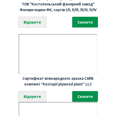
ТОВ "Костопольський фанерний завод"
Фанери марки ФК, сортів l/ll, ll/lll, lll/lV, lV/lV
Відкрити
Скачати
Сертифікат міжнародного зразка CARB
компанії “Kostopil plywood plant” LLC
Відкрити
Скачати