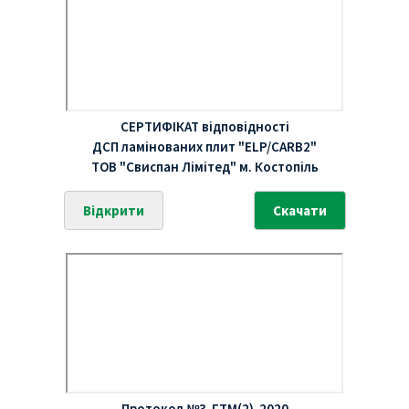
СЕРТИФІКАТ відповідності
ДСП ламінованих плит "ELP/CARB2"
ТОВ "Свиспан Лімітед" м. Костопіль
Відкрити
Скачати
Протокол №3-ГТМ(2)-2020