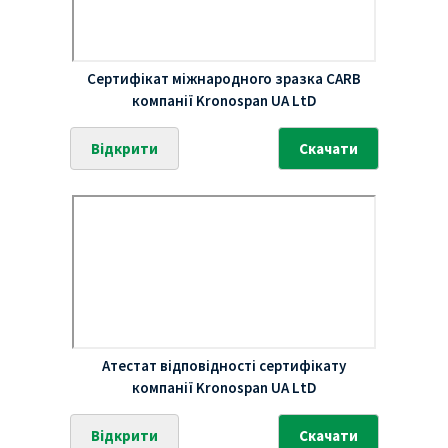
Сертифікат міжнародного зразка CARB
компанії Kronospan UA LtD
Відкрити
Скачати
Атестат відповідності сертифікату
компанії Kronospan UA LtD
Відкрити
Скачати