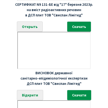
СЕРТИФIКАТ N9 131-БЕ вiд "17" березня 202Зр.
на вміст радiоактивних речовин
в ДСП плит ТОВ "Свиспан Лімітед"
Открыть
Скачать
ВИСНОВОК державної
санітарно-епідеміологічної експертизи
ДСП плит ТОВ "Свиспан Лімітед"
Відкрити
Скачати