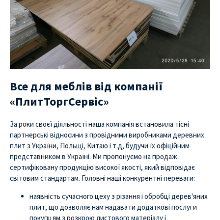
Все для меблів від компанії
«ПлитТоргСервіс»
За роки своєї діяльності наша компанія встановила тісні
партнерські відносини з провідними виробниками деревних
плит з України, Польщі, Китаю і т.д, будучи їх офіційним
представником в Україні. Ми пропонуємо на продаж
сертифіковану продукцію високої якості, який відповідає
світовим стандартам. Головні наші конкурентні переваги:
наявність сучасного цеху з різання і обробці дерев'яних
плит, що дозволяє нам надавати додаткові послуги
покупцям з розкрою листового матеріалу і