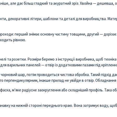
ніше, але дає більш гладкий та акуратний зріз. Хвойна — дешевша, 
нти, декоративні літери, шаблони та деталі для виробництва. Мате
а проходи: перший знімає основну частину товщини, другий — доріза
иходить рівною.
нелі та розетки. Розміри беремо з інструкції виробника, щоб техніка
 для варильних панелей — отвір із додатковими пазами під кріпленн
 чорновий шар, потім проводиться чистова обробка. Такий підхід дає
ого перпендикулярним, інакше прилад не увійде в отвір. Обладнання
фаска, м’яке радіусне заокруглення або складніший профіль. Така об
авку на нижній стороні переднього краю. Вона затримує воду, щоб в