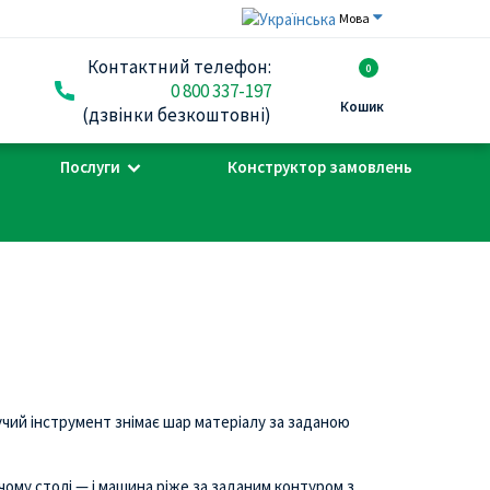
Мова
Контактний телефон:
0
0 800 337-197
Кошик
(дзвінки безкоштовні)
Послуги
Конструктор замовлень
чий інструмент знімає шар матеріалу за заданою
ому столі — і машина ріже за заданим контуром з