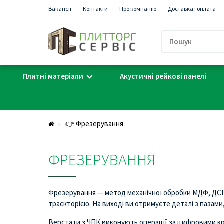
Вакансії
Контакти
Про компанію
Доставка і оплата
Плитні матеріали
Акустичні рейкові панелі
👉 Фрезерування
ФРЕЗЕРУВАННЯ
Фрезерування — метод механічної обробки МДФ, ДСП,
траєкторією. На виході ви отримуєте деталі з пазам
Верстати з ЧПК виконують операції за цифровими кре