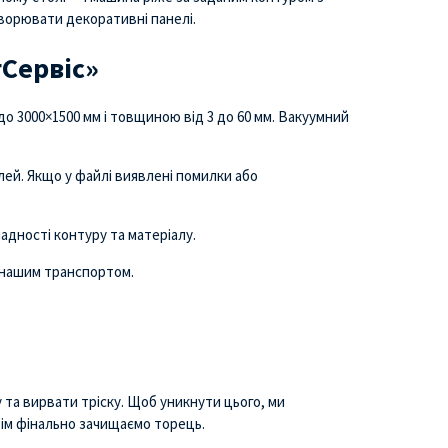
творювати декоративні панелі.
Сервіс»
о 3000×1500 мм і товщиною від 3 до 60 мм. Вакуумний
ей. Якщо у файлі виявлені помилки або
ладності контуру та матеріалу.
 нашим транспортом.
та вирвати тріску. Щоб уникнути цього, ми
тім фінально зачищаємо торець.