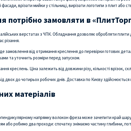
 фасади, врізати мийки у стільниці, вирізати логотипи з плит або с
я потрібно замовляти в «ПлитТорг
алійських верстатах з ЧПК. Обладнання дозволяє обробляти плити д
ас різання.
де замовлення від отримання креслення до перевірки готових детал
вами та уточнить розміри перед запуском.
ння креслень. Ціна залежить від довжини різу, кількості врізок, ск
ід двох до чотирьох робочих днів. Доставка по Києву здійснюється
них матеріалів
ерпендикулярному напрямку волокон фреза може зачепити край шару 
ям або робимо два проходи: спочатку знімаємо частину глибини, по