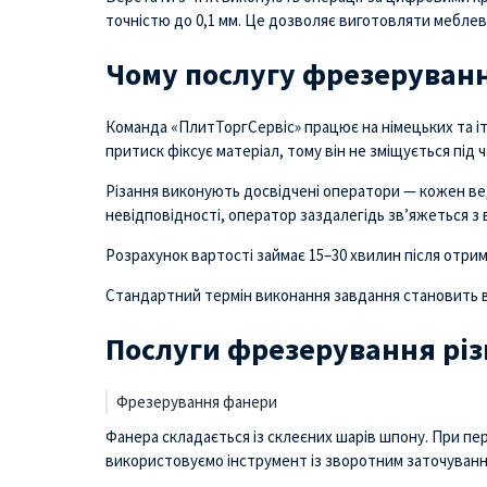
точністю до 0,1 мм. Це дозволяє виготовляти меблеві
Чому послугу фрезеруванн
Команда «ПлитТоргСервіс» працює на німецьких та іт
притиск фіксує матеріал, тому він не зміщується під ч
Різання виконують досвідчені оператори — кожен ве
невідповідності, оператор заздалегідь зв’яжеться з 
Розрахунок вартості займає 15–30 хвилин після отрима
Стандартний термін виконання завдання становить в
Послуги фрезерування різ
Фрезерування фанери
Фанера складається із склеєних шарів шпону. При п
використовуємо інструмент із зворотним заточуванн