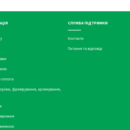
АЦІЯ
СЛУЖБА ПІДТРИМКИ
у
Контакти
Питання та відповіді
авки
анію
і оплата
орізки, фрезерування, кромкування,
и
вернення
 знижкою