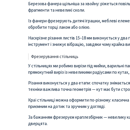
Березова фанера щільніша за хвойну: ріжеться повіль
фрагменти та невеликі сколи.
Із фанери фрезерують дитячі іграшки, меблеві елеме
обробити торці лаком або олією.
Наскрізне різання листів 15–18 мм виконується у дв
інструмент і знижує вібрацію, завдяки чому крайка в
Фрезерування стільниць
У стільницях ми робимо вирізи під мийки, варильні па
прямокутний виріз із невеликими радіусами по кутах,
Різання виконується у два етапи: спочатку знімається
техніки важлива точна геометрія — кут має бути стр
Краї стільниці можна оформити по-різному: класична 
приємним на дотик та зручним у догляді.
За бажанням фрезеруєм краплезбірник — невелику кан
дверцята.