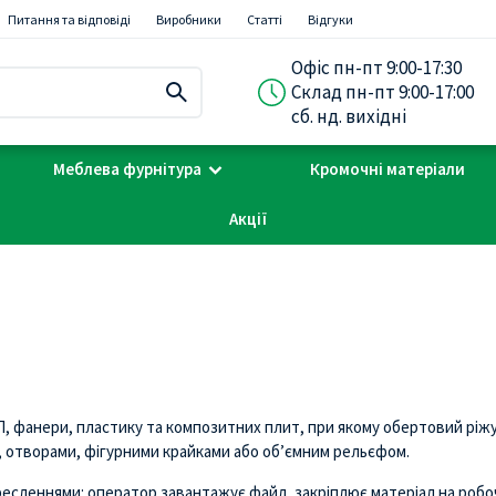
Питання та відповіді
Виробники
Статті
Відгуки
Офіс пн-пт 9:00-17:30
Склад пн-пт 9:00-17:00
сб. нд. вихідні
Меблева фурнітура
Кромочні матеріали
Акції
 фанери, пластику та композитних плит, при якому обертовий ріжу
и, отворами, фігурними крайками або об’ємним рельєфом.
сленнями: оператор завантажує файл, закріплює матеріал на робоч