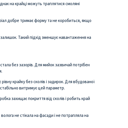
однак на крайці можуть траплятися смоляні
ріал добре тримає форму та не коробиться, якщо
є залишок. Такий підхід зменшує навантаження на
 стала без зазорів. Для мийок зазвичай потрібен
я.
 рівну крайку без сколів і задирок. Для вбудованої
 стабільно витримує цей параметр.
робка захищає покриття від сколів і робить край
олога не стікала на фасади і не потрапляла на