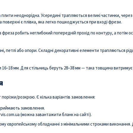
лити неоднорідна. Усередині трапляються великі частинки, через як
поверхні є плівка, яка легко пошкоджується при вході фрези.
а фреза робить неглибокий попередній прохід по контуру, а потім ос
мні, петлі або опори. Складні декоративні елементи трапляються рі
16–18 мм. Для стільниць беруть 28–38 мм — така товщина витримує 
я
порізки/розкрою. Є кілька варіантів замовлення:
 приймають замовлення.
rvis.com.ua (можна завантажити бланк на сайті).
ному європейському обладнанні з мінімальними строками виконання.