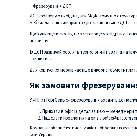
Фрезерування ДСП
ДСП фрезерують рідше, ніж МДФ, тому що структура п
меблях частіше використовують ламіноване ДСП — на 
Щоб уникнути сколів, ми застосовуємо підрізку: тонк
покриття.
Із ДСП зазвичай роблять технологічні пази під напря
кришитися.
Для корпусних меблів частіше використовують плити 
Як замовити фрезеруванн
У «ПлитТоргСервіс» фрезерування входить до послуг 
Приїхати в офіс із деталізацією — менеджери
Надіслати креслення на email: office@plittorgse
Компанія забезпечує високу якість обробки на сучас
всій Україні.