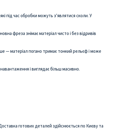
і під час обробки можуть з’являтися сколи. У
новна фреза знімає матеріал чисто і без відривів
дше — матеріал погано тримає тонкий рельєф і може
навантаження і виглядає більш масивно.
 Доставка готових деталей здійснюється по Києву та