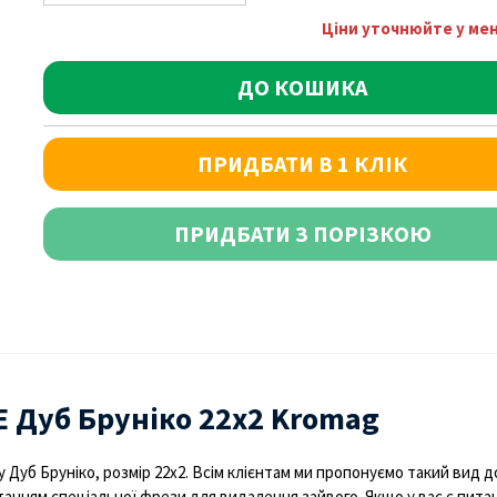
Ціни уточнюйте у м
ДО КОШИКА
ПРИДБАТИ В 1 КЛІК
ПРИДБАТИ З ПОРІЗКОЮ
E Дуб Бруніко 22х2 Kromag
 Дуб Бруніко, розмір 22х2. Всім клієнтам ми пропонуємо такий вид 
анням спеціальної фрези для видалення зайвого. Якщо у вас є питання