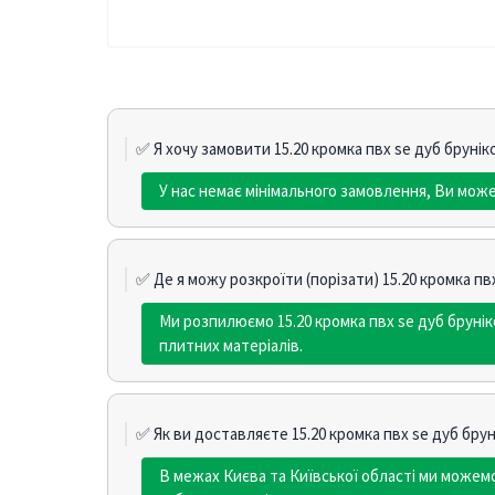
✅ Я хочу замовити 15.20 кромка пвх se дуб брунік
У нас немає мінімального замовлення, Ви может
✅ Де я можу розкроїти (порізати) 15.20 кромка пв
Ми розпилюємо 15.20 кромка пвх se дуб бруні
плитних матеріалів.
✅ Як ви доставляєте 15.20 кромка пвх se дуб брун
В межах Києва та Київської області ми може