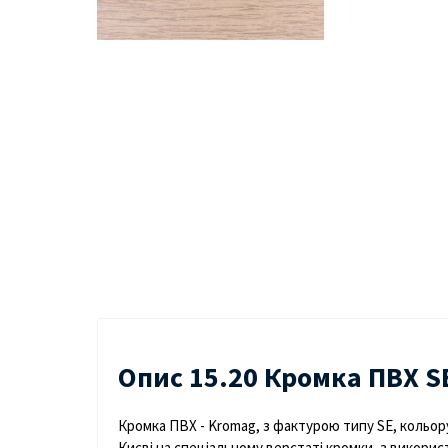
Опис 15.20 Кромка ПВХ S
Кромка ПВХ - Kromag, з фактурою типу SE, кольору
Києві на спеціальному верстаті кромки, з використ