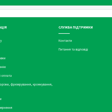
АЦІЯ
СЛУЖБА ПІДТРИМКИ
у
Контакти
Питання та відповіді
авки
анію
і оплата
орізки, фрезерування, кромкування,
и
вернення