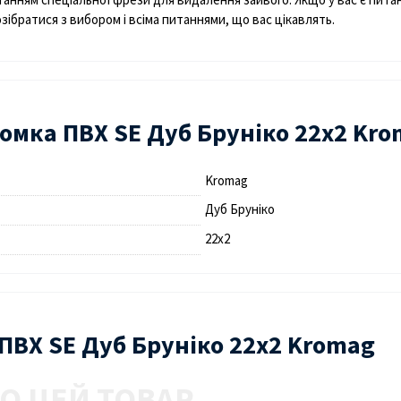
братися з вибором і всіма питаннями, що вас цікавлять.
омка ПВХ SE Дуб Бруніко 22х2 Kr
Kromag
Дуб Бруніко
22х2
 ПВХ SE Дуб Бруніко 22х2 Kromag
О ЦЕЙ ТОВАР.