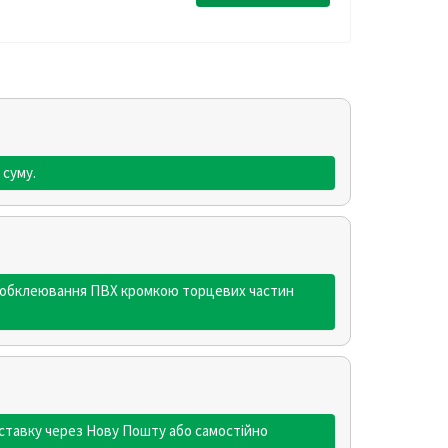
 суму.
я - обклеювання ПВХ кромкою торцевих частин
ставку через Нову Пошту або самостійно