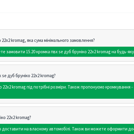
о 22х2 kromag, яка сума мінімального замовлення?
е замовити 15.20 кромка пвх se дуб бруніко 22х2 kromag на будь-яку
х se дуб бруніко 22х2 kromag?
ко 22х2 kromag під потрібні розміри. Також пропонуємо кромкуванн
іко 22х2 kromag?
мо доставити на власному автомобілі. Також ви можете оформити до