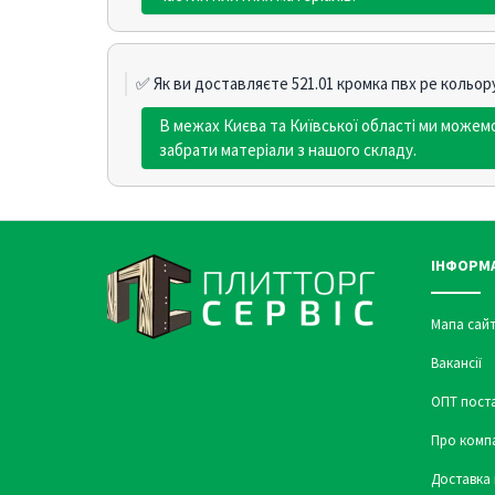
✅ Як ви доставляєте 521.01 кромка пвх pe кольор
В межах Києва та Київської області ми може
забрати матеріали з нашого складу.
ІНФОРМ
Мапа сайт
Вакансії
ОПТ пост
Про комп
Доставка 