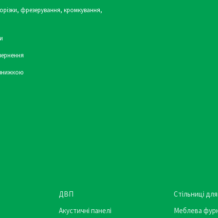
орізки, фрезерування, кромкування,
и
вернення
 знижкою
ДВП
Стільниці для
Акустичні панелі
Меблева фурн