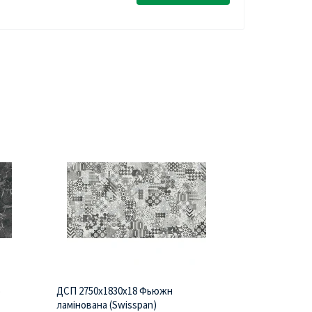
о
ДСП 2750х1830х18 Фьюжн
ДСП 2750х183
ламінована (Swisspan)
ламінована (