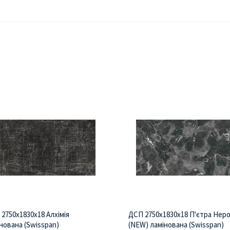
2750х1830х18 Алхімія
ДСП 2750х1830х18 П'єтра Нер
нована (Swisspan)
(NEW) ламінована (Swisspan)