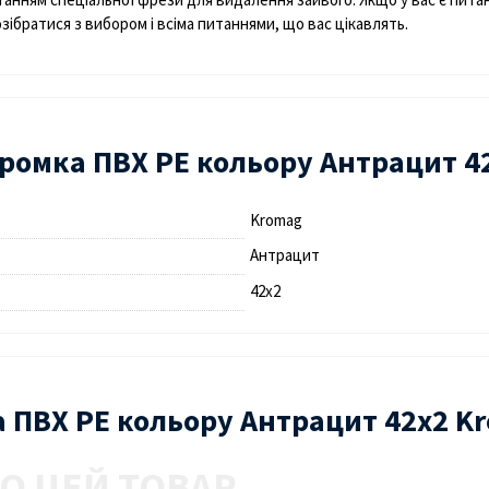
братися з вибором і всіма питаннями, що вас цікавлять.
ромка ПВХ PE кольору Антрацит 4
Kromag
Антрацит
42х2
ка ПВХ PE кольору Антрацит 42х2 K
О ЦЕЙ ТОВАР.