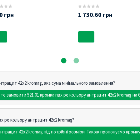
0 грн
1 730.60 грн
антрацит 42х2 kromag, яка сума мінімального замовлення?
те замовити 521.01 кромка пвх pe кольору антрацит 42х2 kromag на б
пвх pe кольору антрацит 42х2 kromag?
антрацит 42х2 kromag під потрібні розміри. Також пропонуємо кро