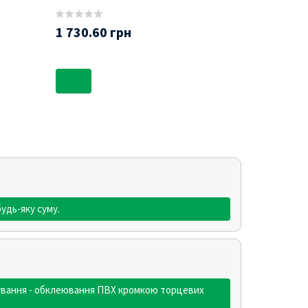
1 730.60 грн
2 524.00 
удь-яку суму.
мкування - обклеювання ПВХ кромкою торцевих