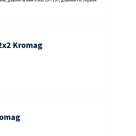
2х2 Kromag
romag