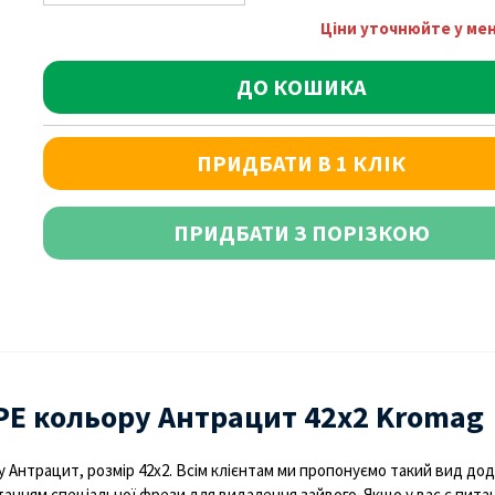
Ціни уточнюйте у м
ДО КОШИКА
ПРИДБАТИ В 1 КЛІК
ПРИДБАТИ З ПОРІЗКОЮ
PE кольору Антрацит 42х2 Kromag
 Антрацит, розмір 42х2. Всім клієнтам ми пропонуємо такий вид дод
анням спеціальної фрези для видалення зайвого. Якщо у вас є питання