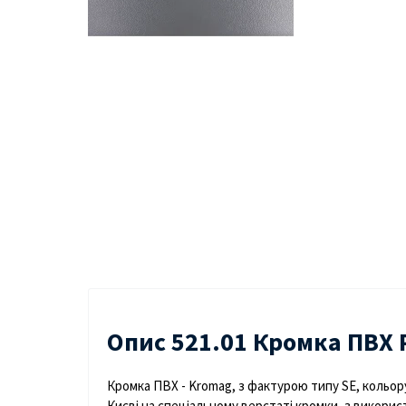
Опис 521.01 Кромка ПВХ 
Кромка ПВХ - Kromag, з фактурою типу SE, кольору
Києві на спеціальному верстаті кромки, з використ