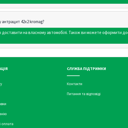
у антрацит 42х2 kromag?
мо доставити на власному автомобілі. Також ви можете оформити до
АЦІЯ
СЛУЖБА ПІДТРИМКИ
у
Контакти
Питання та відповіді
авки
анію
і оплата