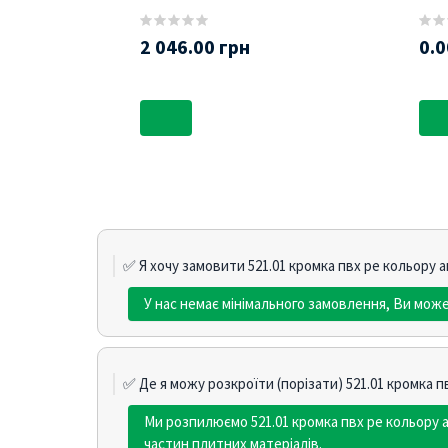
2 046.00 грн
0.0
✅ Я хочу замовити 521.01 кромка пвх pe кольору 
У нас немає мінімального замовлення, Ви може
✅ Де я можу розкроїти (порізати) 521.01 кромка 
Ми розпилюємо 521.01 кромка пвх pe кольору 
частин плитних матеріалів.