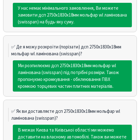
У нас немає мінімального замовлення, Ви можете
замовити дсп 2750х1830х18мм мольфар wl ламінована
(swisspan) на будь-яку суму.
✅ Де я можу розкроїти (порізати) дсп 2750х1830х18мм
мольфар wl ламінована (swisspan)?
Ми розпилюємо дсп 2750х1830х18мм мольфар wl
ламінована (swisspan) під потрібні розміри. Також
пропонуємо кромкування - обклеювання ПВХ
кромкою торцевих частин плитних матеріалів.
✅ Як ви доставляєте дсп 2750х1830х18мм мольфар wl
ламінована (swisspan)?
В межах Києва та Київської області ми можемо
доставити на власному автомобілі. Також ви можете