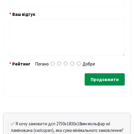
Ваш відгук
Рейтинг
Погано
Добре
Продовжити
✅ Я хочу замовити дсп 2750х1830х18мм мольфар wl
ламінована (swisspan), яка сума мінімального замовлення?