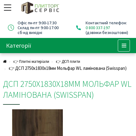
Офіс пн-пт 9:00-17:30
Контактний телефон:
Склад пн-пт 9:00-17:00
0 800 337-197
сб-нд вихідні
(дзвінки безкоштовні)
Категорії
Menu
👉 Плитні матеріали
👉 ДСП плити
👉 ДСП 2750х1830х18мм Мольфар WL ламінована (Swisspan)
ДСП 2750Х1830Х18ММ МОЛЬФАР WL
ЛАМІНОВАНА (SWISSPAN)