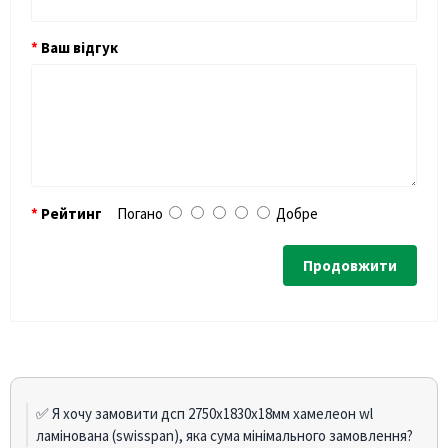
Ваш відгук
Рейтинг
Погано
Добре
Продовжити
✅ Я хочу замовити дсп 2750х1830х18мм хамелеон wl
ламінована (swisspan), яка сума мінімального замовлення?