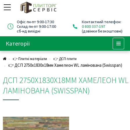
Офіс пн-пт 9:00-17:30
Контактний телефон:
Склад пн-пт 9:00-17:00
0 800 337-197
сб-нд вихідні
(дзвінки безкоштовні)
Категорії
Menu
👉 Плитні матеріали
👉 ДСП плити
👉 ДСП 2750х1830х18мм Хамелеон WL ламінована (Swisspan)
ДСП 2750Х1830Х18ММ ХАМЕЛЕОН WL
ЛАМІНОВАНА (SWISSPAN)