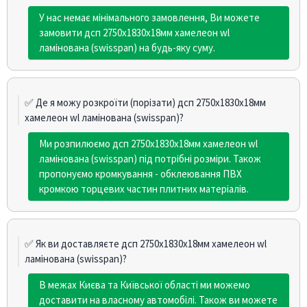
У нас немає мінімального замовлення, Ви можете
замовити дсп 2750х1830х18мм хамелеон wl
ламінована (swisspan) на будь-яку суму.
✅ Де я можу розкроїти (порізати) дсп 2750х1830х18мм
хамелеон wl ламінована (swisspan)?
Ми розпилюємо дсп 2750х1830х18мм хамелеон wl
ламінована (swisspan) під потрібні розміри. Також
пропонуємо кромкування - обклеювання ПВХ
кромкою торцевих частин плитних матеріалів.
✅ Як ви доставляєте дсп 2750х1830х18мм хамелеон wl
ламінована (swisspan)?
В межах Києва та Київської області ми можемо
доставити на власному автомобілі. Також ви можете