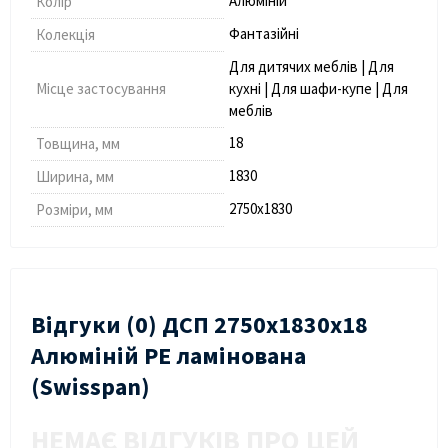
Алюміній
Колір
Фантазійні
Колекція
Для дитячих меблів | Для
Місце застосування
кухні | Для шафи-купе | Для
меблів
18
Товщина, мм
1830
Ширина, мм
2750х1830
Розміри, мм
Відгуки (0) ДСП 2750х1830х18
Алюміній PE ламінована
(Swisspan)
НЕМАЄ ВІДГУКІВ ПРО ЦЕЙ