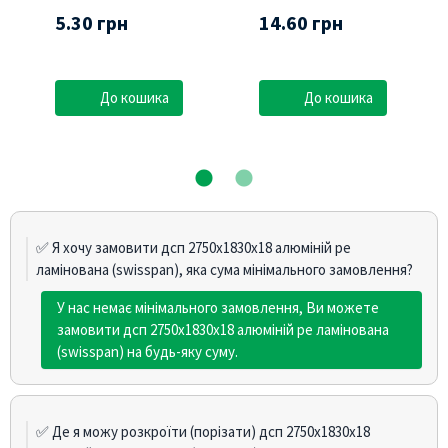
5.30 грн
14.60 грн
До кошика
До кошика
✅ Я хочу замовити дсп 2750х1830х18 алюміній pe
ламінована (swisspan), яка сума мінімального замовлення?
У нас немає мінімального замовлення, Ви можете
замовити дсп 2750х1830х18 алюміній pe ламінована
(swisspan) на будь-яку суму.
✅ Де я можу розкроїти (порізати) дсп 2750х1830х18