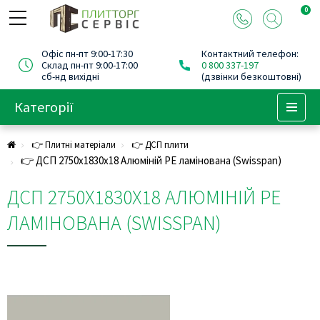
0
Офіс пн-пт 9:00-17:30
Контактний телефон:
Склад пн-пт 9:00-17:00
0 800 337-197
сб-нд вихідні
(дзвінки безкоштовні)
Категорії
Menu
👉 Плитні матеріали
👉 ДСП плити
👉 ДСП 2750х1830х18 Алюміній PE ламінована (Swisspan)
ДСП 2750Х1830Х18 АЛЮМІНІЙ PE
ЛАМІНОВАНА (SWISSPAN)