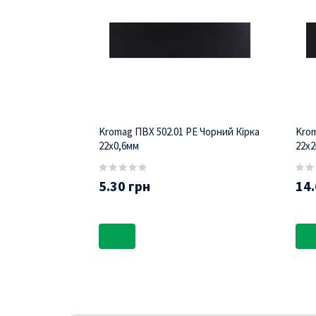
Kromag ПВХ 502.01 РЕ Чорний Кірка
Krom
22х0,6мм
22х
5.30 грн
14.