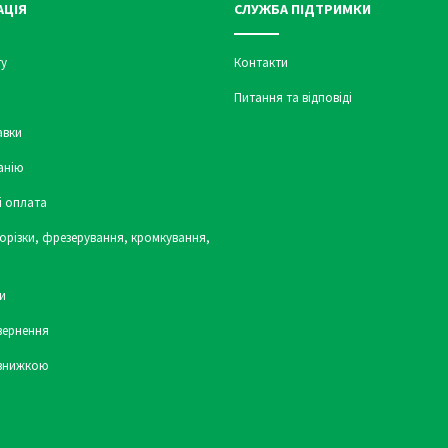
АЦІЯ
СЛУЖБА ПІДТРИМКИ
у
Контакти
Питання та відповіді
авки
анію
і оплата
орізки, фрезерування, кромкування,
и
вернення
 знижкою