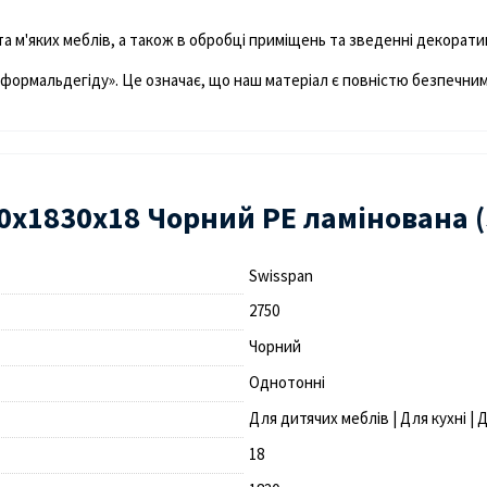
а м'яких меблів, а також в обробці приміщень та зведенні декорат
сія формальдегіду». Це означає, що наш матеріал є повністю безпечни
х1830х18 Чорний PE ламінована (
Swisspan
2750
Чорний
Однотонні
Для дитячих меблів | Для кухні |
18