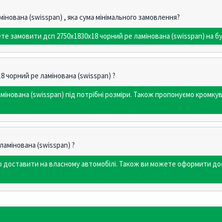
інована (swisspan) , яка сума мінімального замовлення?
те замовити дсп 2750х1830х18 чорний pe ламінована (swisspan) на бу
8 чорний pe ламінована (swisspan) ?
мінована (swisspan) під потрібні розміри. Також пропонуємо кром
ламінована (swisspan) ?
мо доставити на власному автомобілі. Також ви можете оформити до