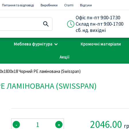
Питання та відповіді
Виробники
Статті
Відгуки
Офіс пн-пт 9:00-17:30
Склад пн-пт 9:00-17:00
сб. нд. вихідні
Меблева фурнітура
Кромочні матеріали
Акції
0х1830х18 Чорний PE ламінована (Swisspan)
PE ЛАМІНОВАНА (SWISSPAN)
2046.00
-
+
г