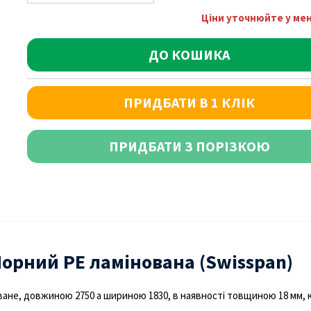
Ціни уточнюйте у м
ДО КОШИКА
ПРИДБАТИ В 1 КЛІК
ПРИДБАТИ З ПОРІЗКОЮ
орний PE ламінована (Swisspan)
ане, довжиною 2750 а шириною 1830, в наявності товщиною 18 мм, к