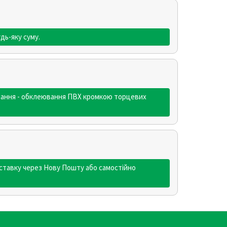
дь-яку суму.
кування - обклеювання ПВХ кромкою торцевих
ставку через Нову Пошту або самостійно