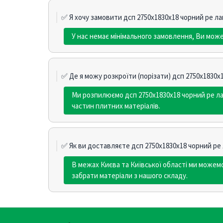
✅ Я хочу замовити дсп 2750х1830х18 чорний pe лам
У нас немає мінімального замовлення, Ви може
✅ Де я можу розкроїти (порізати) дсп 2750х1830х1
Ми розпилюємо дсп 2750х1830х18 чорний pe ла
частин плитних матеріалів.
✅ Як ви доставляєте дсп 2750х1830х18 чорний pe 
В межах Києва та Київської області ми може
забрати матеріали з нашого складу.