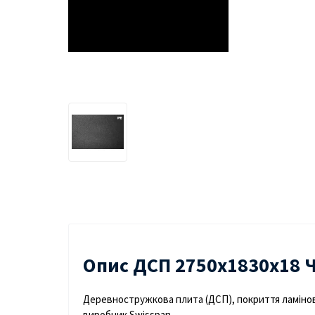
Опис ДСП 2750х1830х18 Ч
Деревностружкова плита (ДСП), покриття ламінов
виробник Swisspan.