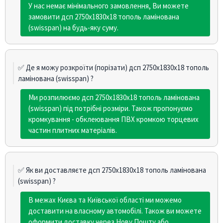
У нас немає мінімального замовлення, Ви можете
замовити дсп 2750х1830х18 тополь ламінована
(swisspan) на будь-яку суму.
✅ Де я можу розкроїти (порізати) дсп 2750х1830х18 тополь
ламінована (swisspan) ?
Ми розпилюємо дсп 2750х1830х18 тополь ламінована
(swisspan) під потрібні розміри. Також пропонуємо
кромкування - обклеювання ПВХ кромкою торцевих
частин плитних матеріалів.
✅ Як ви доставляєте дсп 2750х1830х18 тополь ламінована
(swisspan) ?
В межах Києва та Київської області ми можемо
доставити на власному автомобілі. Також ви можете
оформити доставку через Нову Пошту або