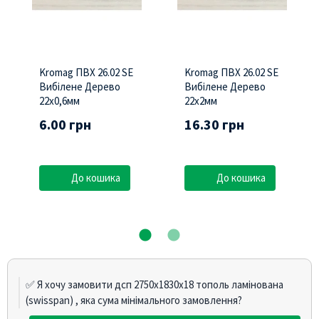
Kromag ПВХ 26.02 SЕ
Kromag ПВХ 26.02 SЕ
Вибілене Дерево
Вибілене Дерево
22х0,6мм
22х2мм
6.00 грн
16.30 грн
До кошика
До кошика
✅ Я хочу замовити дсп 2750х1830х18 тополь ламінована
(swisspan) , яка сума мінімального замовлення?