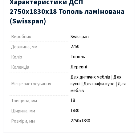
Характеристики ДСП
2750х1830х18 Тополь ламінована
(Swisspan)
Виробник
Swisspan
2750
Довжина, мм
Тополь
Колір
Деревні
Колекція
Для дитячих меблів | Для
Місце застосування
кухні | Для шафи-купе | Для
меблів
18
Товщина, мм
1830
Ширина, мм
2750х1830
Розміри, мм