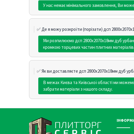
У нас немає мінімального замовлення, Ви мож
✅ Де я можу розкроїти (порізати) дсп 2800х2070
Ми розпилюємо дсп 2800х2070х18мм дуб урбан 
кромкою торцевих частин плитних матеріалів
✅ Як ви доставляєте дсп 2800х2070х18мм дуб урб
В межах Києва та Київської області ми може
забрати матеріали з нашого складу.
ІНФОРМ