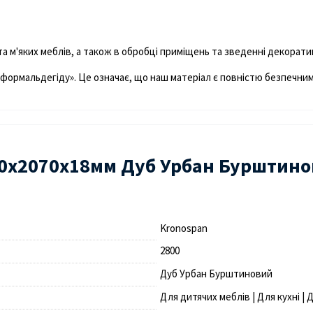
а м'яких меблів, а також в обробці приміщень та зведенні декорат
сія формальдегіду». Це означає, що наш матеріал є повністю безпечни
0х2070х18мм Дуб Урбан Бурштино
Kronospan
2800
Дуб Урбан Бурштиновий
Для дитячих меблів | Для кухні |