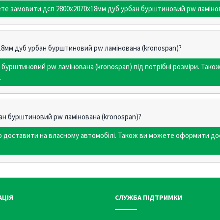
ете замовити дсп 2800х2070х18мм дуб урбан бурштиновий pw ламінова
х18мм дуб урбан бурштиновий pw ламінована (kronospan)?
бурштиновий pw ламінована (kronospan) під потрібні розміри. Так
.
ан бурштиновий pw ламінована (kronospan)?
мо доставити на власному автомобілі. Також ви можете оформити до
АЦІЯ
СЛУЖБА ПІДТРИМКИ