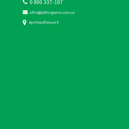
0 800 337-197
office@plittorgservis.com.ua
вул.Корабельна 6