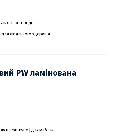
ивних перегородок.
м для людського здоров'я.
вий PW ламінована
 Для шафи-купе | для меблів