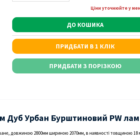
Ціни уточнюйте у м
ДО КОШИКА
ПРИДБАТИ В 1 КЛІК
ПРИДБАТИ З ПОРІЗКОЮ
м Дуб Урбан Бурштиновий PW ламі
ване, довжиною 2800мм шириною 2070мм, в наявності товщиною 18 