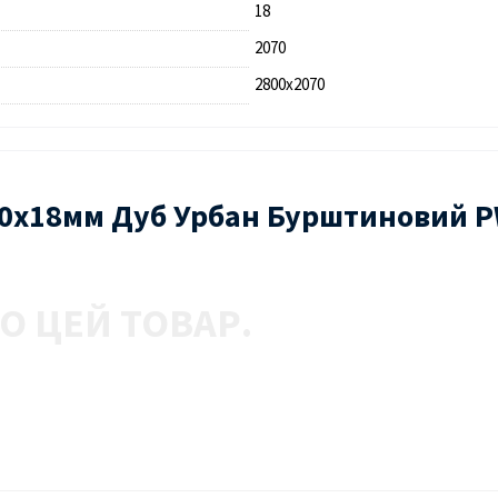
18
2070
2800х2070
070х18мм Дуб Урбан Бурштиновий 
О ЦЕЙ ТОВАР.