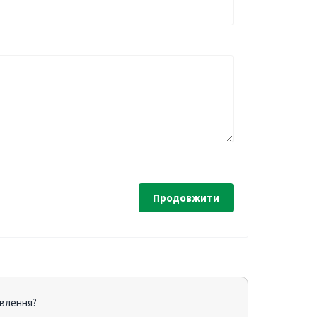
Продовжити
овлення?