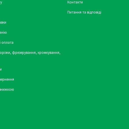
у
Контакти
Питання та відповіді
авки
анію
і оплата
орізки, фрезерування, кромкування,
и
вернення
 знижкою