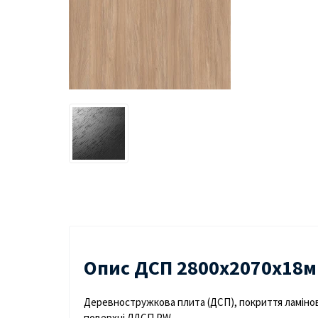
Опис ДСП 2800х2070х18м
Деревностружкова плита (ДСП), покриття ламіно
поверхні ЛДСП PW.