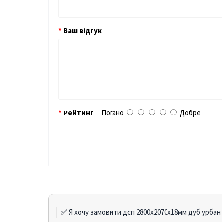
Ваш відгук
Рейтинг
Погано
Добре
✅ Я хочу замовити дсп 2800х2070х18мм дуб урбан