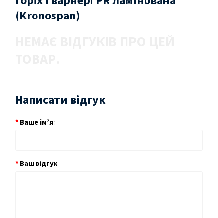
Горіх Гварнері PR ламінована
(Kronospan)
НЕМАЄ ВІДГУКІВ ПРО ЦЕЙ
ТОВАР.
Написати відгук
Ваше ім’я:
Ваш відгук