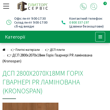
0
Офіс пн-пт 9:00-17:30
Контактний телефон:
Склад пн-пт 9:00-17:00
0 800 337-197
сб-нд вихідні
(дзвінки безкоштовні)
Категорії
Menu
👉 Плитні матеріали
👉 ДСП плити
👉 ДСП 2800х2070х18мм Горіх Гварнері PR ламінована
(Kronospan)
ДСП 2800Х2070Х18ММ ГОРІХ
ГВАРНЕРІ PR ЛАМІНОВАНА
(KRONOSPAN)