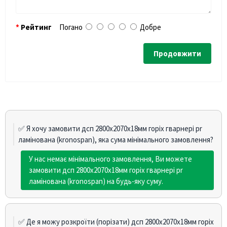
Рейтинг
Погано
Добре
Продовжити
✅ Я хочу замовити дсп 2800х2070х18мм горіх гварнері pr
ламінована (kronospan), яка сума мінімального замовлення?
У нас немає мінімального замовлення, Ви можете
замовити дсп 2800х2070х18мм горіх гварнері pr
ламінована (kronospan) на будь-яку суму.
✅ Де я можу розкроїти (порізати) дсп 2800х2070х18мм горіх