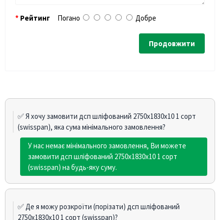
Рейтинг
Погано
Добре
Продовжити
✅ Я хочу замовити дсп шліфований 2750х1830х10 1 сорт
(swisspan), яка сума мінімального замовлення?
У нас немає мінімального замовлення, Ви можете
замовити дсп шліфований 2750х1830х10 1 сорт
(swisspan) на будь-яку суму.
✅ Де я можу розкроїти (порізати) дсп шліфований
2750х1830х10 1 сорт (swisspan)?