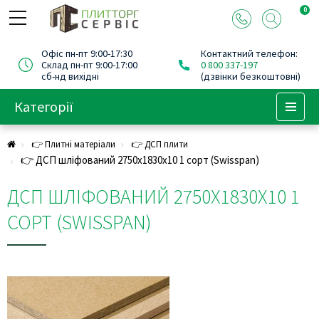
0
Офіс пн-пт 9:00-17:30
Контактний телефон:
Склад пн-пт 9:00-17:00
0 800 337-197
сб-нд вихідні
(дзвінки безкоштовні)
Категорії
Menu
👉 Плитні матеріали
👉 ДСП плити
👉 ДСП шліфований 2750х1830х10 1 сорт (Swisspan)
ДСП ШЛІФОВАНИЙ 2750Х1830Х10 1
СОРТ (SWISSPAN)