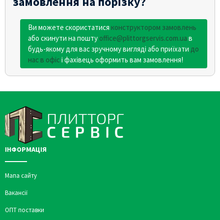
замовлення на порізку?
Ви можете скористатися
конструктором замовлень
або скинути на пошту
office@plittorgservis.com.ua
в
будь-якому для вас зручному вигляді або приїхати
до
нас в офіс
і фахівець оформить вам замовлення!
ІНФОРМАЦІЯ
Мапа сайту
Вакансії
ОПТ поставки