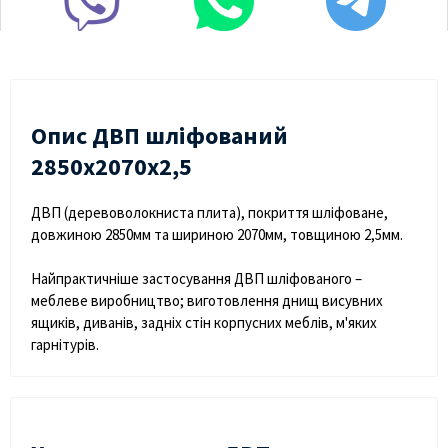
Опис ДВП шліфований
2850х2070х2,5
ДВП (деревоволокниста плита), покриття шліфоване,
довжиною 2850мм та шириною 2070мм, товщиною 2,5мм.
Найпрактичніше застосування ДВП шліфованого –
меблеве виробництво; виготовлення днищ висувних
ящиків, диванів, задніх стін корпусних меблів, м'яких
гарнітурів.