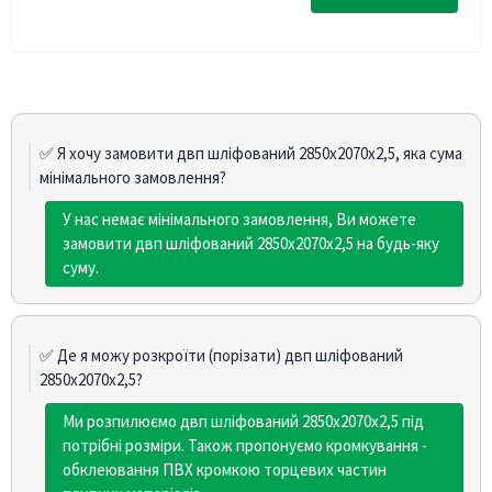
✅ Я хочу замовити двп шліфований 2850х2070х2,5, яка сума
мінімального замовлення?
У нас немає мінімального замовлення, Ви можете
замовити двп шліфований 2850х2070х2,5 на будь-яку
суму.
✅ Де я можу розкроїти (порізати) двп шліфований
2850х2070х2,5?
Ми розпилюємо двп шліфований 2850х2070х2,5 під
потрібні розміри. Також пропонуємо кромкування -
обклеювання ПВХ кромкою торцевих частин