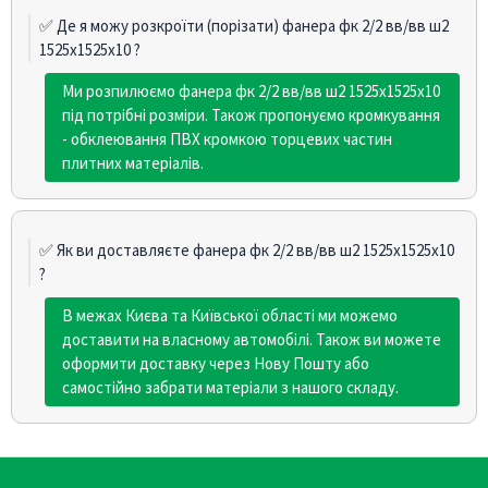
✅ Де я можу розкроїти (порізати) фанера фк 2/2 вв/вв ш2
1525х1525х10 ?
Ми розпилюємо фанера фк 2/2 вв/вв ш2 1525х1525х10
під потрібні розміри. Також пропонуємо кромкування
- обклеювання ПВХ кромкою торцевих частин
плитних матеріалів.
✅ Як ви доставляєте фанера фк 2/2 вв/вв ш2 1525х1525х10
?
В межах Києва та Київської області ми можемо
доставити на власному автомобілі. Також ви можете
оформити доставку через Нову Пошту або
самостійно забрати матеріали з нашого складу.