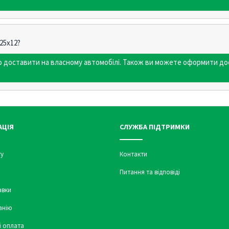
25х12?
мо доставити на власному автомобілі. Також ви можете оформити до
АЦІЯ
СЛУЖБА ПІДТРИМКИ
у
Контакти
Питання та відповіді
авки
анію
і оплата