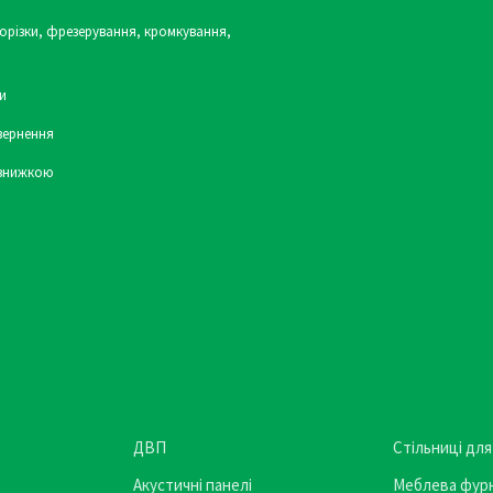
орізки, фрезерування, кромкування,
и
вернення
 знижкою
ДВП
Стільниці для
Акустичні панелі
Меблева фурн