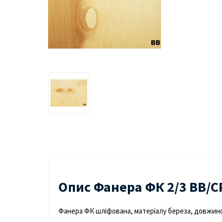
Опис Фанера ФК 2/3 ВВ/С
Фанера ФК шліфована, матеріалу береза, довжин