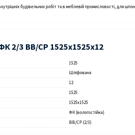
внутрішніх будівельних робіт та в меблевій промисловості, для шпо
К 2/3 ВВ/СР 1525х1525х12
1525
Шліфована
12
1525
1525х1525
ФК (вологостійка)
ВВ/СР (2/3)