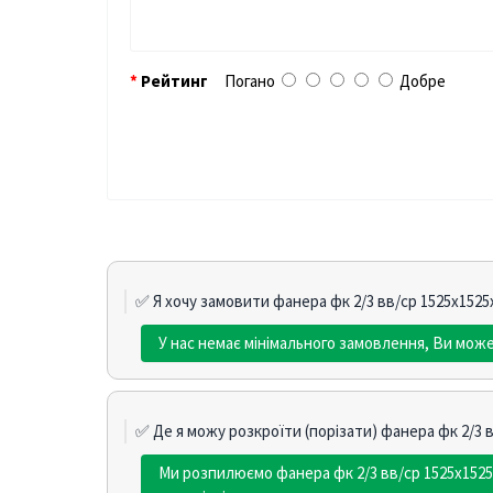
Рейтинг
Погано
Добре
✅ Я хочу замовити фанера фк 2/3 вв/ср 1525х1525
У нас немає мінімального замовлення, Ви може
✅ Де я можу розкроїти (порізати) фанера фк 2/3 
Ми розпилюємо фанера фк 2/3 вв/ср 1525х1525