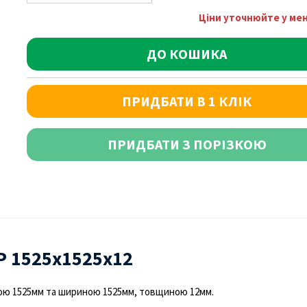
Ціни уточнюйте у м
ДО КОШИКА
ПРИДБАТИ В 1 КЛІК
ПРИДБАТИ З ПОРІЗКОЮ
Р 1525х1525х12
ою 1525мм та шириною 1525мм, товщиною 12мм.