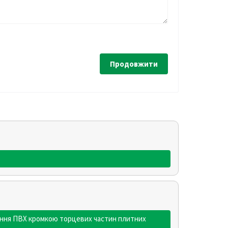
Продовжити
вання ПВХ кромкою торцевих частин плитних