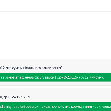
х12, яка сума мінімального замовлення?
те замовити фанера фк 2/3 вв/ср 1525х1525х12 на будь-яку суму.
вв/ср 1525х1525х12?
х12 під потрібні розміри. Також пропонуємо кромкування - обклею