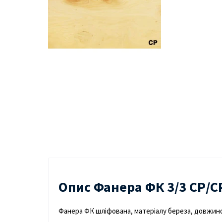
Опис Фанера ФК 3/3 СР/С
Фанера ФК шліфована, матеріалу береза, довжин