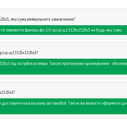
525х5, яка сума мінімального замовлення?
те замовити фанера фк 3/3 ср/ср ш2 1525х1525х5 на будь-яку суму.
р/ср ш2 1525х1525х5?
525х5 під потрібні розміри. Також пропонуємо кромкування - обкл
х1525х5?
мо доставити на власному автомобілі. Також ви можете оформити до