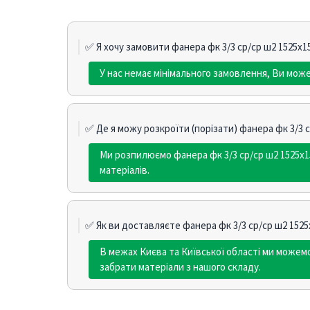
✅ Я хочу замовити фанера фк 3/3 ср/ср ш2 1525х1
У нас немає мінімального замовлення, Ви може
✅ Де я можу розкроїти (порізати) фанера фк 3/3 с
Ми розпилюємо фанера фк 3/3 ср/ср ш2 1525х1
матеріалів.
✅ Як ви доставляєте фанера фк 3/3 ср/ср ш2 1525
В межах Києва та Київської області ми може
забрати матеріали з нашого складу.