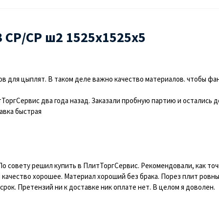
3 СР/СР ш2 1525х1525х5
 для цыплят. В таком деле важно качество материалов. чтобы фан
ТоргСервис два года назад. Заказали пробную партию и остались д
авка быстрая
По совету решил купить в ПлитТоргСервис. Рекомендовали, как точ
 качество хорошее. Материал хороший без брака. Порез плит ровный
срок. Претензий ни к доставке ник оплате нет. В целом я доволен.