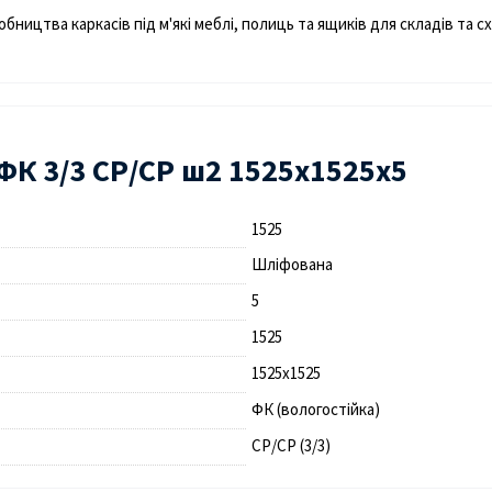
обництва каркасів під м'які меблі, полиць та ящиків для складів та
К 3/3 СР/СР ш2 1525х1525х5
1525
Шліфована
5
1525
1525х1525
ФК (вологостійка)
СР/СР (3/3)