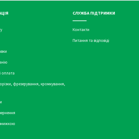
АЦІЯ
СЛУЖБА ПІДТРИМКИ
у
Контакти
Питання та відповіді
авки
анію
і оплата
орізки, фрезерування, кромкування,
и
вернення
 знижкою