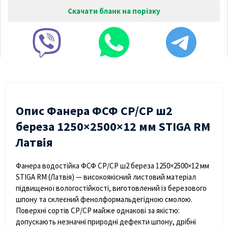
Скачати бланк на порізку
Опис Фанера ФСФ СР/СP ш2
береза 1250×2500×12 мм STIGA RM
Латвія
Фанера водостійка ФСФ СР/CP ш2 береза 1250×2500×12 мм
STIGA RM (Латвія)
— високоякісний листовий матеріал
підвищеної вологостійкості, виготовлений із березового
шпону та склеєний фенолформальдегідною смолою.
Поверхні сортів
СР/CP
майже однакові за якістю:
допускають незначні природні дефекти шпону, дрібні