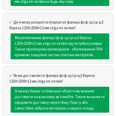
мм stiga rm латвія на будь-яку суму.
✅ Де я можу розкроїти (порізати) фанера фсф ср/сp ш2
береза 1250×2500×12 мм stiga rm латвія?
Ми розпилюємо фанера фсф ср/сp ш2 береза
1250×2500×12 мм stiga rm латвія під потрібні розміри.
Також пропонуємо кромкування - обклеювання ПВХ
кромкою торцевих частин плитних матеріалів.
✅ Як ви доставляєте фанера фсф ср/сp ш2 береза
1250×2500×12 мм stiga rm латвія?
В межах Києва та Київської області ми можемо
доставити на власному автомобілі. Також ви можете
оформити доставку через Нову Пошту або
самостійно забрати матеріали з нашого складу.