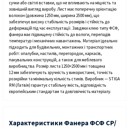
сучки або світлі вставки, що не впливають на міцність та
зовнішній вигляд виробу. Лист має
поперечну орієнтацію
волокон
(довжина 1250 мм, ширина 2500 мм), що
забезпечує високу стабільність розмірів і стійкість до
деформацій під час експлуатації. Завдяки клею типу
ФСФ
,
фанера має підвищену стійкість до вологи, перепадів
температур і механічних навантажень. Матеріал ідеально
підходить для будівельних, монтажних і транспортних
робіт: опалубки, настилів, перегородок, каркасів,
пакувальних конструкцій, а також для меблевого
виробництва. Розмір листа
1250×2500 мм
і товщина
12
мм
забезпечують зручність у використанні, точність
розкрійки та мінімальну кількість стиків.
Виробник — STIGA
RM (Латвія)
гарантує стабільну якість, відповідність
європейським стандартам та довговічність матеріалу.
Характеристики Фанера ФСФ СР/