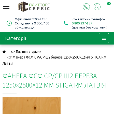
0
Офіс пн-пт 9:00-17:30
Контактний телефон:
Склад пн-пт 9:00-17:00
0 800 337-197
сб-нд вихідні
(дзвінки безкоштовні)
Категорії
Menu
👉 Плитні матеріали
👉 Фанера ФСФ СР/СP ш2 береза 1250×2500×12 мм STIGA RM
Латвія
ФАНЕРА ФСФ СР/СP Ш2 БЕРЕЗА
1250×2500×12 ММ STIGA RM ЛАТВІЯ