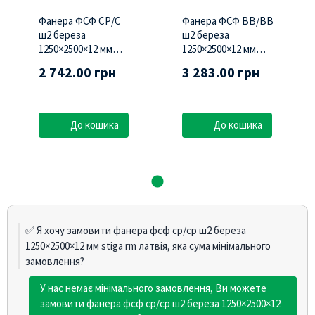
Фанера ФСФ СР/С
Фанера ФСФ BB/BB
ш2 береза
ш2 береза
1250×2500×12 мм
1250×2500×12 мм
STIGA RM Латвія
STIGA RM Латвія
2 742.00 грн
3 283.00 грн
До кошика
До кошика
✅ Я хочу замовити фанера фсф ср/сp ш2 береза
1250×2500×12 мм stiga rm латвія, яка сума мінімального
замовлення?
У нас немає мінімального замовлення, Ви можете
замовити фанера фсф ср/сp ш2 береза 1250×2500×12