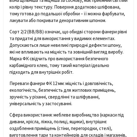
вона щільніша та міцніша за соснову, має приємний світлий
колір і рівну текстуру. Поверхня додатково шліфована,
тому готова до подальшої обробки – її можна фарбувати,
лакувати або покривати декоративним шпоном.
Сорт 2/2 (BB/BB) означає, що обидві сторони фанери рівні
та придатні для використання у видимих елементах.
Допускаються лише невеликі природні дефекти шпону,
які не впливають на міцність та зовнішній вигляд виробу.
Марка ФК свідчить про використання безпечного
карбамідного клею, тому такий матеріал ідеально
підходить для внутрішніх робіт.
Переваги фанери ФК 12 мм:
міцність і довговічність,
екологічність, безпечність для житлових приміщень,
зручність у різанні, свердлінні та шліфуванні,
універсальність у застосуванні.
Сфера використання:
меблеве виробництво (каркаси під
дивани, крісла, ліжка, полиці, ящики), внутрішнє
оздоблення приміщень (стіни, перегородки, стелі),
виготовлення тари та контейнерів для складів і магазинів,