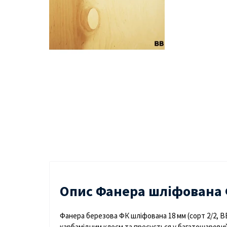
Опис Фанера шліфована 
Фанера березова ФК шліфована 18 мм (сорт 2/2, B
карбамідним клеєм та пресується у багатошаровий 