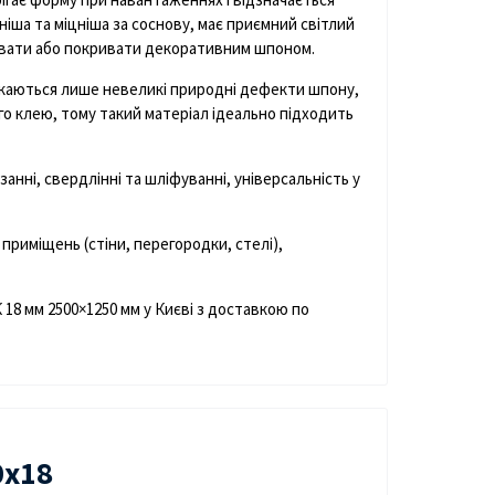
іша та міцніша за соснову, має приємний світлий
кувати або покривати декоративним шпоном.
ускаються лише невеликі природні дефекти шпону,
го клею, тому такий матеріал ідеально підходить
занні, свердлінні та шліфуванні, універсальність у
приміщень (стіни, перегородки, стелі),
18 мм 2500×1250 мм у Києві з доставкою по
0х18