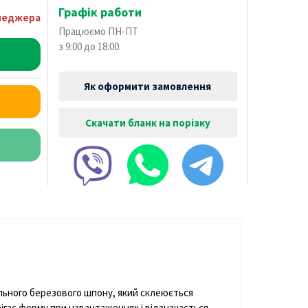
Графік работи
енеджера
Працюємо ПН-ПТ
з 9:00 до 18:00.
Як оформити замовлення
Скачати бланк на порізку
ального березового шпону, який склеюється
рігає форму при навантаженнях і відзначається