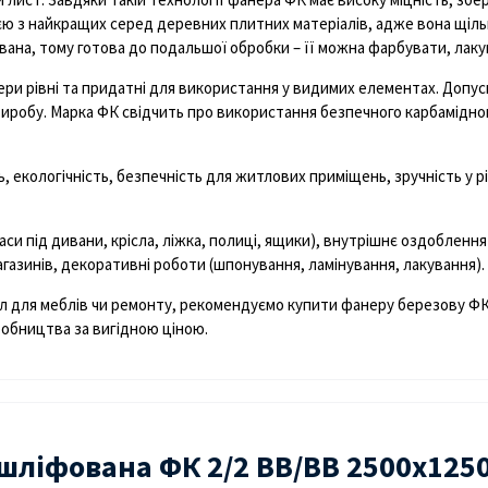
ю з найкращих серед деревних плитних матеріалів, адже вона щільн
ована, тому готова до подальшої обробки – її можна фарбувати, ла
нери рівні та придатні для використання у видимих елементах. Доп
 виробу. Марка ФК свідчить про використання безпечного карбамідно
ть, екологічність, безпечність для житлових приміщень, зручність у рі
и під дивани, крісла, ліжка, полиці, ящики), внутрішнє оздоблення 
агазинів, декоративні роботи (шпонування, ламінування, лакування).
ал для меблів чи ремонту, рекомендуємо
купити фанеру березову ФК 
иробництва за вигідною ціною.
шліфована ФК 2/2 BB/BB 2500х125