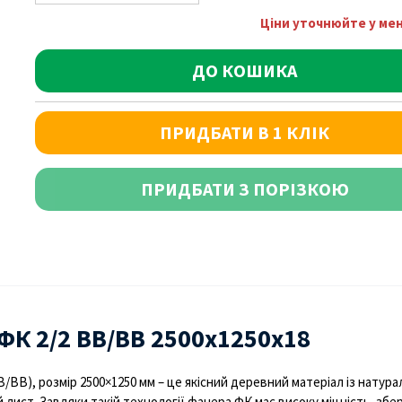
Ціни уточнюйте у м
ДО КОШИКА
ПРИДБАТИ В 1 КЛІК
ПРИДБАТИ З ПОРІЗКОЮ
ФК 2/2 BB/BB 2500х1250х18
B/BB), розмір 2500×1250 мм
– це якісний деревний матеріал із натур
лист. Завдяки такій технології фанера ФК має високу міцність, збе