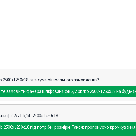
 2500х1250х18, яка сума мінімального замовлення?
те замовити фанера шліфована фк 2/2 bb/bb 2500х1250х18 на будь-як
на фк 2/2 bb/bb 2500х1250х18?
b 2500х1250х18 під потрібні розміри. Також пропонуємо кромкуванн