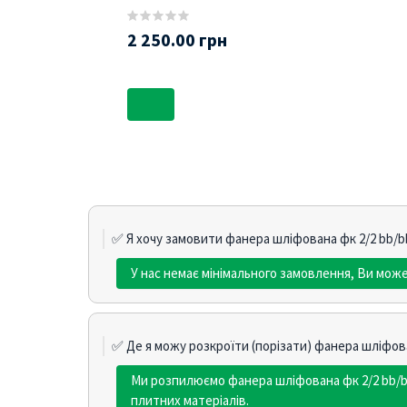
2 250.00 грн
✅ Я хочу замовити фанера шліфована фк 2/2 bb/bb
У нас немає мінімального замовлення, Ви може
✅ Де я можу розкроїти (порізати) фанера шліфова
Ми розпилюємо фанера шліфована фк 2/2 bb/b
плитних матеріалів.