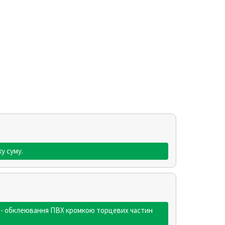
у суму.
я - обклеювання ПВХ кромкою торцевих частин