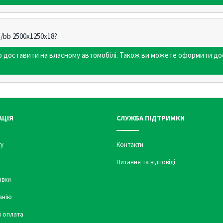
/bb 2500х1250х18?
мо доставити на власному автомобілі. Також ви можете оформити до
АЦІЯ
СЛУЖБА ПІДТРИМКИ
у
Контакти
Питання та відповіді
авки
анію
і оплата