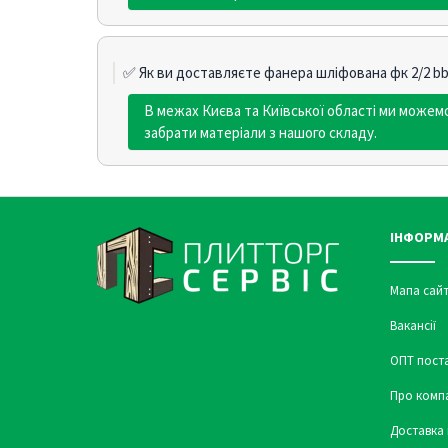
✅ Як ви доставляєте фанера шліфована фк 2/2 bb
В межах Києва та Київської області ми може
забрати матеріали з нашого складу.
ІНФОРМ
Мапа сайт
Вакансії
ОПТ пост
Про комп
Доставка 