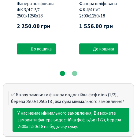
Фанера шліфована
Фанера шліфована
ФК 3/4 СР/С
ФК 4/4 C/С
2500х1250х18
2500х1250х18
2 250.00 грн
1 556.00 грн
До кошика
До кошика
✅ Я хочу замовити фанера водостійка фсф в/вв (1/2),
береза 2500х1250х18 , яка сума мінімального замовлення?
У нас немає мінімального замовлення, Ви можете
замовити фанера водостійка фсф в/вв (1/2), береза
2500х1250х18 на будь-яку суму.