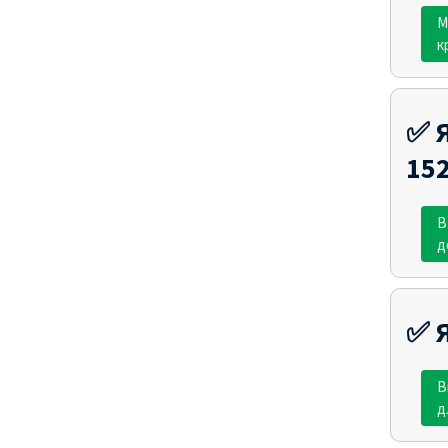
М
к
✅ Я
15
В
д
✅ 
В
д