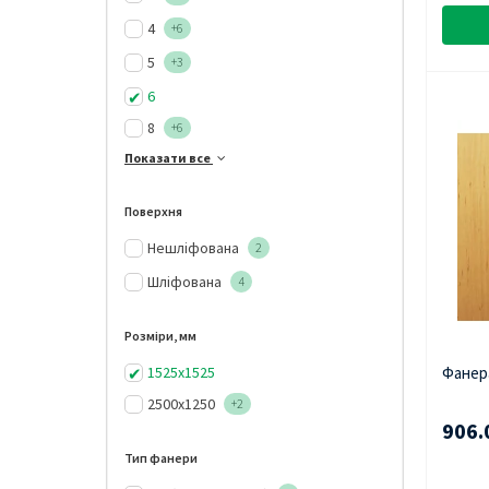
4
+6
5
+3
6
8
+6
Показати все
Поверхня
Нешліфована
2
Шліфована
4
Розміри, мм
1525х1525
Фанера
2500х1250
+2
906.
Тип фанери