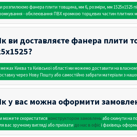
и розпилюємо фанера плити товщина, мм 6, розміри, мм 1525х1525 пі
ромкування - обклеювання ПВХ кромкою торцевих частин плитних ма
к ви доставляєте фанера плити то
25х1525?
 межах Києва та Київської області ми можемо доставити на власно
оставку через Нову Пошту або самостійно забрати матеріали з нашо
Як у вас можна оформити замовлен
и можете скористатися
конструктором замовлень
або скинути на 
ля вас зручному вигляді або приїхати
до нас в офіс
і фахівець оформ