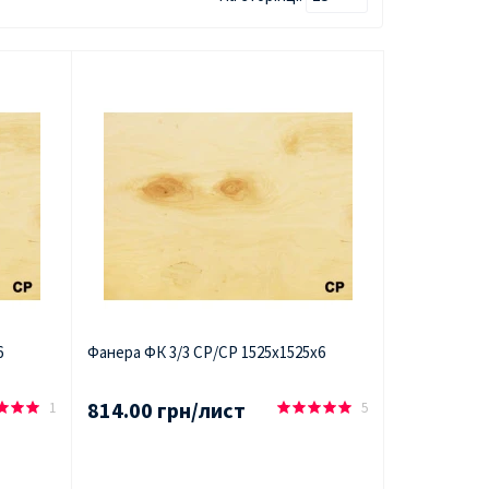
6
Фанера ФК 3/3 СР/СР 1525х1525х6
814.00 грн/лист
1
5