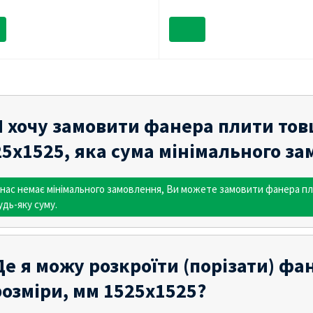
 хочу замовити фанера плити товщ
5х1525, яка сума мінімального з
 нас немає мінімального замовлення, Ви можете замовити фанера пли
удь-яку суму.
е я можу розкроїти (порізати) ф
розміри, мм 1525х1525?