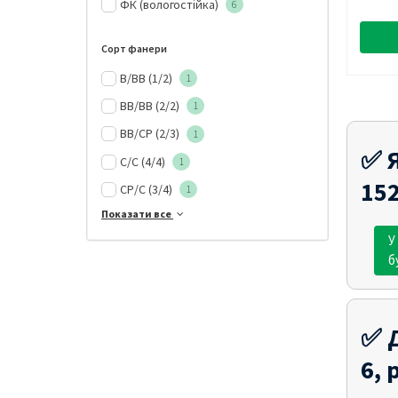
ФК (вологостійка)
6
Сорт фанери
В/ВВ (1/2)
1
ВВ/ВВ (2/2)
1
ВВ/СР (2/3)
1
✅ Я
С/С (4/4)
1
152
СР/С (3/4)
1
Показати все
У
б
✅ Д
6, 