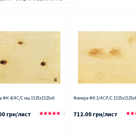
 ФК 4/4 С/С нш 1525х1525х6
Фанера ФК 3/4 СР/С 1525х1525х
00 грн/лист
712.00 грн/лист
3