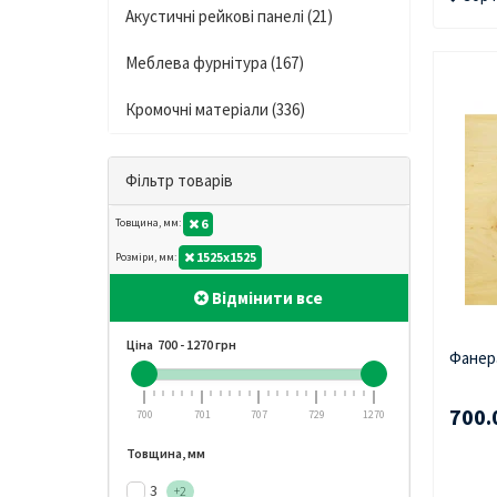
Акустичні рейкові панелі (21)
Меблева фурнітура (167)
Кромочні матеріали (336)
Фільтр товарів
6
Товщина, мм:
1525х1525
Розміри, мм:
Відмінити все
Ціна
700
-
1270
грн
Фанера
700.
700
701
707
729
1270
Товщина, мм
3
+2