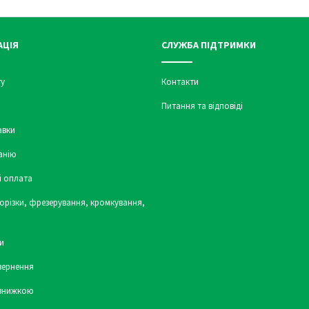
АЦІЯ
СЛУЖБА ПІДТРИМКИ
у
Контакти
Питання та відповіді
авки
анію
і оплата
орізки, фрезерування, кромкування,
и
вернення
 знижкою