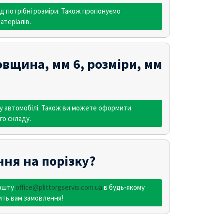
д потрібні розміри. Також пропонуємо
теріалів.
вщина, мм 6, розміри, мм
му автомобілі. Також ви можете оформити
го складу.
ня на порізку?
пошту
office@plittorgservis.com.ua
в будь-якому
ить вам замовлення!