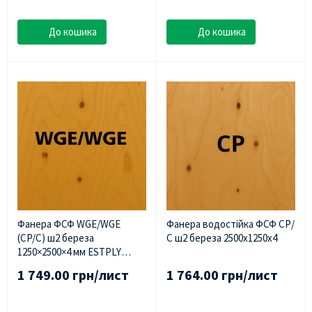
До кошика
До кошика
Фанера ФСФ WGE/WGE
Фанера водостійка ФСФ СР/
(CP/C) ш2 береза ​​
С ш2 береза 2500х1250х4
1250×2500×4 мм ESTPLY
(Естонія)
1 749.00 грн/лист
1 764.00 грн/лист