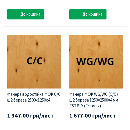
До кошика
До кошика
Фанера водостійка ФСФ С/С
Фанера ФСФ WG/WG (C/C)
ш2 береза 2500х1250х4
ш2 береза 1250×2500×4 мм
ESTPLY (Естонія)
1 347.00 грн/лист
1 677.00 грн/лист