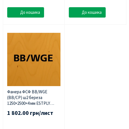
До кошика
До кошика
Фанера ФСФ BB/WGE
(BB/CP) ш2 береза ​​
1250×2500×4 мм ESTPLY
(Естонія)
1 802.00 грн/лист