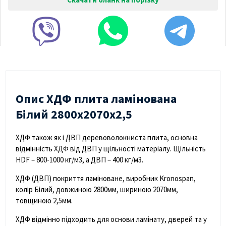
Опис ХДФ плита ламінована
Білий 2800х2070х2,5
ХДФ також як і ДВП деревоволокниста плита, основна
відмінність ХДФ від ДВП у щільності матеріалу. Щільність
HDF – 800-1000 кг/м3, а ДВП – 400 кг/м3.
ХДФ (ДВП) покриття ламіноване, виробник Kronospan,
колір Білий, довжиною 2800мм, шириною 2070мм,
товщиною 2,5мм.
ХДФ відмінно підходить для основи ламінату, дверей та у