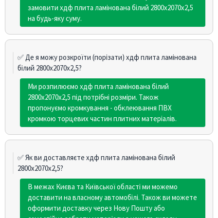
замовити хдф плита ламінована білий 2800х2070х2,5
на будь-яку суму.
✅ Де я можу розкроїти (порізати) хдф плита ламінована
білий 2800х2070х2,5?
Ми розпилюємо хдф плита ламінована білий
2800х2070х2,5 під потрібні розміри. Також
пропонуємо кромкування - обклеювання ПВХ
кромкою торцевих частин плитних матеріалів.
✅ Як ви доставляєте хдф плита ламінована білий
2800х2070х2,5?
В межах Києва та Київської області ми можемо
доставити на власному автомобілі. Також ви можете
оформити доставку через Нову Пошту або