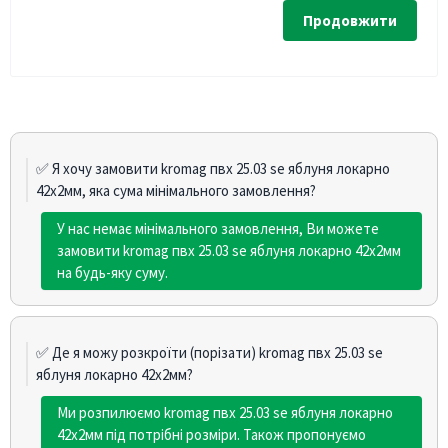
Продовжити
✅ Я хочу замовити kromag пвх 25.03 sе яблуня локарно
42х2мм, яка сума мінімального замовлення?
У нас немає мінімального замовлення, Ви можете
замовити kromag пвх 25.03 sе яблуня локарно 42х2мм
на будь-яку суму.
✅ Де я можу розкроїти (порізати) kromag пвх 25.03 sе
яблуня локарно 42х2мм?
Ми розпилюємо kromag пвх 25.03 sе яблуня локарно
42х2мм під потрібні розміри. Також пропонуємо