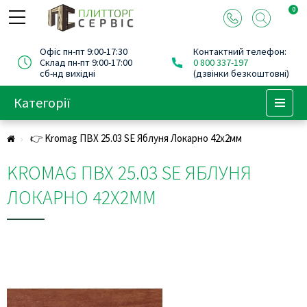
0
Офіс пн-пт 9:00-17:30
Контактний телефон:
Склад пн-пт 9:00-17:00
0 800 337-197
сб-нд вихідні
(дзвінки безкоштовні)
Категорії
Menu
👉 Kromag ПВХ 25.03 SЕ Яблуня Локарно 42х2мм
KROMAG ПВХ 25.03 SЕ ЯБЛУНЯ
ЛОКАРНО 42Х2ММ