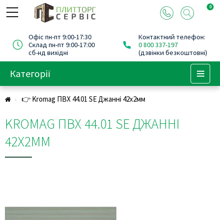
0
Офіс пн-пт 9:00-17:30
Контактний телефон:
Склад пн-пт 9:00-17:00
0 800 337-197
сб-нд вихідні
(дзвінки безкоштовні)
Категорії
Menu
👉 Kromag ПВХ 44.01 SE Джанні 42х2мм
KROMAG ПВХ 44.01 SE ДЖАННІ
42Х2ММ