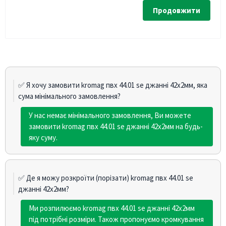
Продовжити
✅ Я хочу замовити kromag пвх 44.01 se джанні 42х2мм, яка
сума мінімального замовлення?
У нас немає мінімального замовлення, Ви можете
замовити kromag пвх 44.01 se джанні 42х2мм на будь-
яку суму.
✅ Де я можу розкроїти (порізати) kromag пвх 44.01 se
джанні 42х2мм?
Ми розпилюємо kromag пвх 44.01 se джанні 42х2мм
під потрібні розміри. Також пропонуємо кромкування