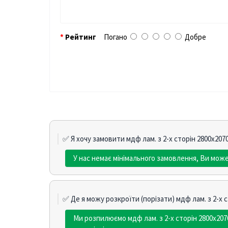
Рейтинг
Погано
Добре
✅ Я хочу замовити мдф лам. з 2-х сторін 2800х207
У нас немає мінімального замовлення, Ви може
✅ Де я можу розкроїти (порізати) мдф лам. з 2-х 
Ми розпилюємо мдф лам. з 2-х сторін 2800х20