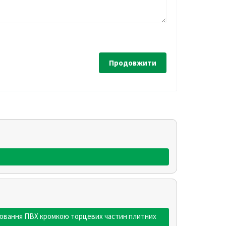
Продовжити
клеювання ПВХ кромкою торцевих частин плитних