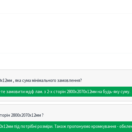
0х12мм , яка сума мінімального замовлення?
те замовити мдф лам. з 2-х сторін 2800х2070х12мм на будь-яку суму.
сторін 2800х2070х12мм ?
70х12мм під потрібні розміри. Також пропонуємо кромкування - об