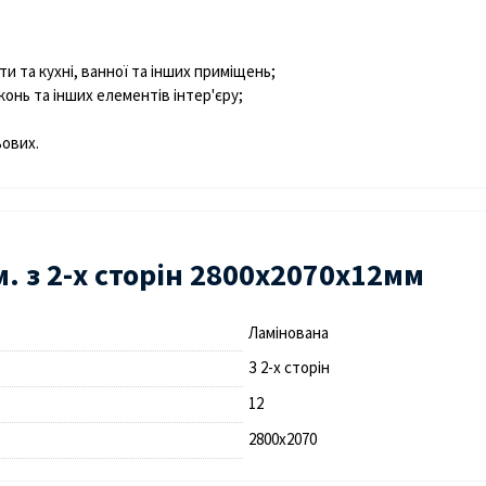
ати та кухні, ванної та інших приміщень;
конь та інших елементів інтер'єру;
ьових.
 з 2-х сторін 2800х2070х12мм
Ламінована
З 2-x сторін
12
2800х2070