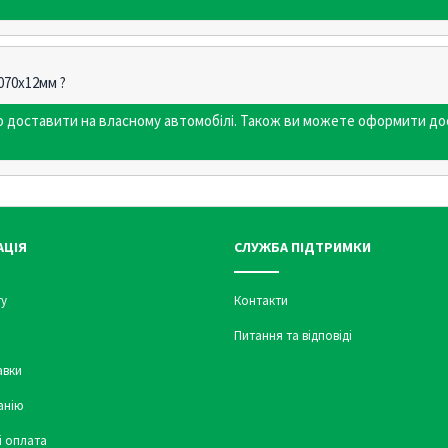
070х12мм ?
мо доставити на власному автомобілі. Також ви можете оформити до
АЦІЯ
СЛУЖБА ПІДТРИМКИ
у
Контакти
Питання та відповіді
авки
анію
і оплата