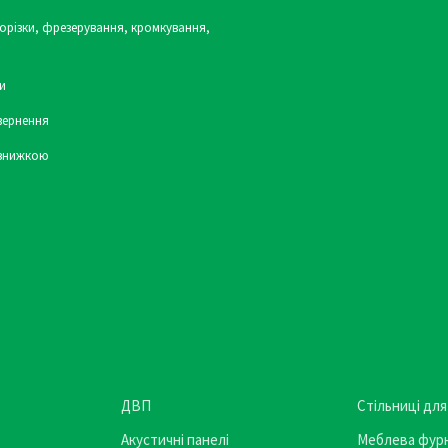
орізки, фрезерування, кромкування,
и
вернення
 знижкою
ДВП
Стільниці для
Акустичні панелі
Меблева фурн