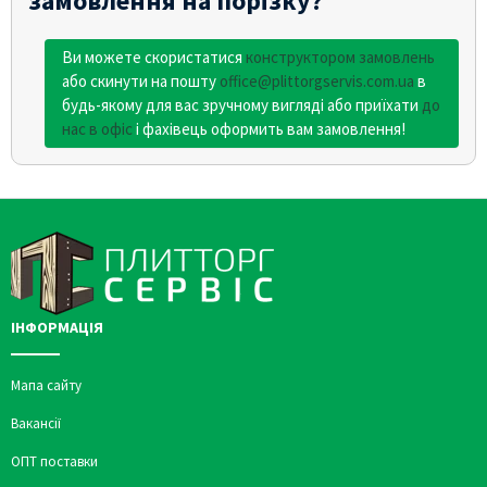
замовлення на порізку?
Ви можете скористатися
конструктором замовлень
або скинути на пошту
office@plittorgservis.com.ua
в
будь-якому для вас зручному вигляді або приїхати
до
нас в офіс
і фахівець оформить вам замовлення!
ІНФОРМАЦІЯ
Мапа сайту
Вакансії
ОПТ поставки